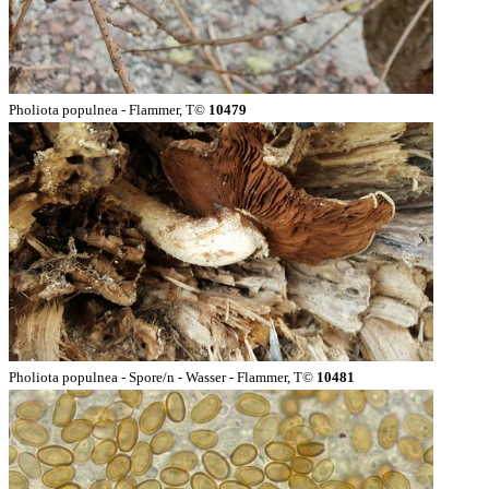
Pholiota populnea - Flammer, T©
10479
Pholiota populnea - Spore/n - Wasser - Flammer, T©
10481