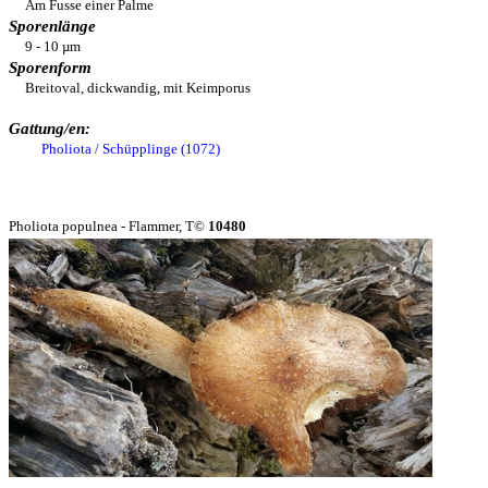
Am Fusse einer Palme
Sporenlänge
9 - 10 µm
Sporenform
Breitoval, dickwandig, mit Keimporus
Gattung/en:
Pholiota / Schüpplinge (1072)
Pholiota populnea - Flammer, T©
10480