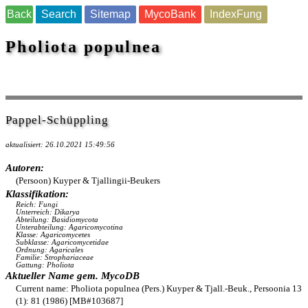
Back
Search
Sitemap
MycoBank
IndexFung
Pholiota populnea
Pappel-Schüppling
aktualisiert: 26.10.2021 15:49:56
Autoren:
(Persoon) Kuyper & Tjallingii-Beukers
Klassifikation:
Reich: Fungi
Unterreich: Dikarya
Abteilung: Basidiomycota
Unterabteilung: Agaricomycotina
Klasse: Agaricomycetes
Subklasse: Agaricomycetidae
Ordnung: Agaricales
Familie: Strophariaceae
Gattung: Pholiota
Aktueller Name gem. MycoDB
Current name: Pholiota populnea (Pers.) Kuyper & Tjall.-Beuk., Persoonia 13
(1): 81 (1986) [MB#103687]