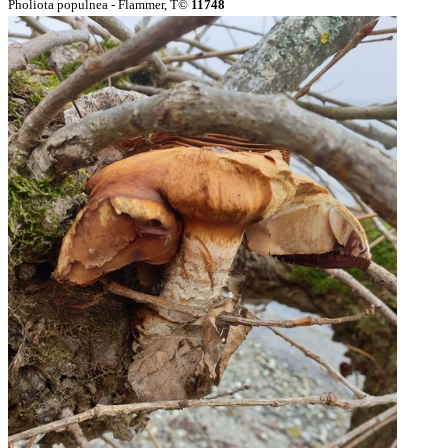
Pholiota populnea - Flammer, T©
11748