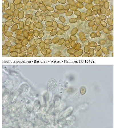
Pholiota populnea - Basidien - Wasser - Flammer, T©
10482