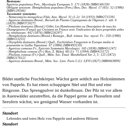
Basionym:
Agaricus populneus Pers., Mycologia Europaea 3: 171 (1828) [MB#140159]
Obligate synonym: Hemipholiota populnea (Pers.) Bon, Doc. Mycol. 17 (65): 52 (1986)
[MB#129546]
Taxonomic synonyms:
- Nemecomyces mongolicus Pilát, Ann. Mycol. 31 (1-2): 54 (1933) [MB#271539]
- Agaricus destruens Brond., Recueil de Plantes Cryptogames de l'Agenais 2: tab. 6
(1829) [MB#372027]
- Pholiota destruens (Brond.) Gillet, Les Hyménomycètes ou Description de tous les
Champignons (Fungi) qui Croissent en France avec l'indication de leurs propriétés utiles
ou vénéneuses: 442 (1876) [MB#226297]
- Hemipholiota destruens (Brond.) Romagn., Bull. trimest. Soc. mycol. Fr.: 250 (1980)
[MB#113255]
- Dryophila destruens (Brond.) Quél., Enchiridion Fungorum in Europa media et
praesertim in Gallia Vigentium: 67 (1886) [MB#493159]
- Agaricus comosus Fr., Epicrisis Systematis Mycologici: 165 (1838) [MB#451247]
- Hemipholiota comosa (Fr.) Bon, Z. Mykol. 60 (1): 71 (1994) [MB#413172]
- Pholiota comosa (Fr.) Quél., Mém. Soc. Émul. Montbéliard Ser. 2, 5: 125 (1872)
[MB#217612]
- Agaricus destruens Brond., Mém. Soc. Linn. Paris 5 (1): LXVI (1827) [MB#663899]
Bildet stattliche Fruchtkörper. Wächst gern seitlich aus Holzstämmen
von Pappeln. Es hat einen schuppigen Stiel und Hut und eine
Ringzone. Das Sprengpulver ist dunkelbraun. Der Pilz ist vor allem
in Auenwälder anzutreffen, da die Pappel gerne an Flussufern und
Seeufern wächst, wo genügend Wasser vorhanden ist.
Standort
Lebendes und totes Holz von Pappeln und anderen Hölzern
Standort