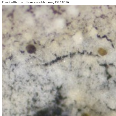
Brevicellicium olivascens - Flammer, T©
10556