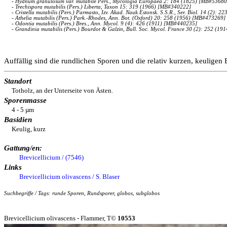
- Hydnum granulosum var. mutabile Pers., Mycologia Europaea 2: 184 (1825) [MB#53680
- Trechispora mutabilis (Pers.) Liberta, Taxon 15: 319 (1966) [MB#340222]
- Cristella mutabilis (Pers.) Parmasto, Izv. Akad. Nauk Estonsk. S.S.R., Ser. Biol. 14 (2):
- Athelia mutabilis (Pers.) Park.-Rhodes, Ann. Bot. (Oxford) 20: 258 (1956) [MB#473269]
- Odontia mutabilis (Pers.) Bres., Ann. Mycol. 9 (4): 426 (1911) [MB#440235]
- Grandinia mutabilis (Pers.) Bourdot & Galzin, Bull. Soc. Mycol. France 30 (2): 252 (1
Auffällig sind die rundlichen Sporen und die relativ kurzen, keulige
Standort
Totholz, an der Unterseite von Ästen.
Sporenmasse
4 - 5 µm
Basidien
Keulig, kurz
Gattung/en:
Brevicellicium / (7546)
Links
Brevicellicium olivascens / S. Blaser
Suchbegriffe / Tags: runde Sporen, Rundsporer, globos, subglobos
Brevicellicium olivascens - Flammer, T©
10553