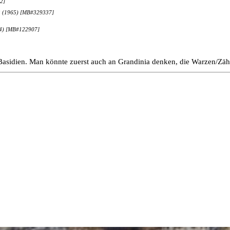
2]
 223 (1965) [MB#329337]
914) [MB#122907]
n Basidien. Man könnte zuerst auch an Grandinia denken, die Warzen/Zä