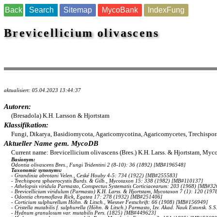
Back
Search
Sitemap
MycoBank
IndexFung
Brevicellicium olivascens
aktualisiert: 05.04.2023 13:44:37
Autoren:
(Bresadola) K.H. Larsson & Hjortstam
Klassifikation:
Fungi, Dikarya, Basidiomycota, Agaricomycotina, Agaricomycetes, Trechispor
Aktueller Name gem. MycoDB
Current name: Brevicellicium olivascens (Bres.) K.H. Larss. & Hjortstam, My
Basionym:
Odontia olivascens Bres., Fungi Tridentini 2 (8-10): 36 (1892) [MB#196548]
Taxonomic synonyms:
- Grandinia abrotani Velen., Ceské Houby 4-5: 734 (1922) [MB#255583]
- Trechispora sphaerocystis Burds. & Gilb., Mycotaxon 15: 338 (1982) [MB#110137]
- Athelopsis viridula Parmasto, Conspectus Systematis Corticiacearum: 203 (1968) [MB#3
- Brevicellicium viridulum (Parmasto) K.H. Larss. & Hjortstam, Mycotaxon 7 (1): 120 (1
- Odontia chromoflava Rick, Egatea 17: 278 (1932) [MB#251406]
- Corticium sulphurellum Höhn. & Litsch., Wiesner Festschrift: 66 (1908) [MB#156949]
- Cristella mutabilis f. sulphurella (Höhn. & Litsch.) Parmasto, Izv. Akad. Nauk Estonsk. S
- Hydnum granulosum var. mutabilis Pers. (1825) [MB#449623]