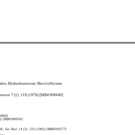
ales, Hydnodontaceae, Brevicellicium
cotaxon 7 (1): 119 (1978) [MB#309949]
26806]
978) [MB#309950]
.S.R., Ser. Biol. 14 (2): 223 (1965) [MB#349277]