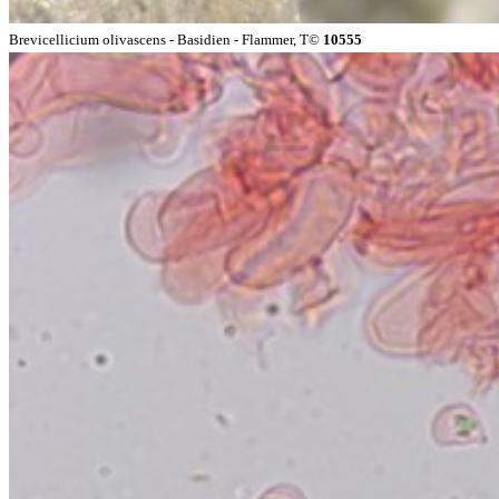
Brevicellicium olivascens - Basidien - Flammer, T©
10555