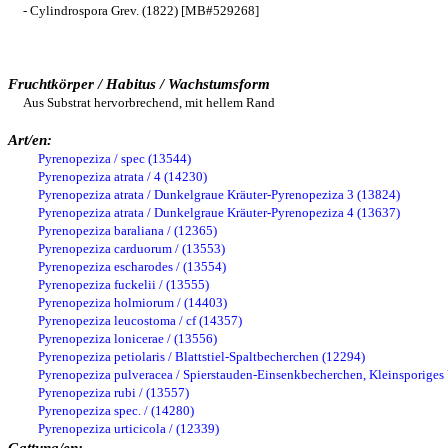
- Cylindrospora Grev. (1822) [MB#529268]
Fruchtkörper / Habitus / Wachstumsform
Aus Substrat hervorbrechend, mit hellem Rand
Art/en:
Pyrenopeziza / spec (13544)
Pyrenopeziza atrata / 4 (14230)
Pyrenopeziza atrata / Dunkelgraue Kräuter-Pyrenopeziza 3 (13824)
Pyrenopeziza atrata / Dunkelgraue Kräuter-Pyrenopeziza 4 (13637)
Pyrenopeziza baraliana / (12365)
Pyrenopeziza carduorum / (13553)
Pyrenopeziza escharodes / (13554)
Pyrenopeziza fuckelii / (13555)
Pyrenopeziza holmiorum / (14403)
Pyrenopeziza leucostoma / cf (14357)
Pyrenopeziza lonicerae / (13556)
Pyrenopeziza petiolaris / Blattstiel-Spaltbecherchen (12294)
Pyrenopeziza pulveracea / Spierstauden-Einsenkbecherchen, Kleinsporige
Pyrenopeziza rubi / (13557)
Pyrenopeziza spec. / (14280)
Pyrenopeziza urticicola / (12339)