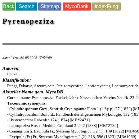
Back
Search
Sitemap
MycoBank
IndexFung
Pyrenopeziza
aktualisiert: 30.05.2026 17:54:09
Autoren:
Fuckel
Klassifikation:
Fungi, Dikarya, Ascomycota, Pezizomycotina, Leotiomycetes, Leotiomycetidae,
Aktueller Name gem. MycoDB
Current name: Pyrenopeziza Fuckel, Jahrb. Nassauischen Vereins Naturk. 23-
Taxonomic synonyms:
- Cylindrosporium Grev., Scottish Cryptogamic Flora 1 (1-6): pl. 27 (1822) [
- Cylindrodochium Bonord., Handbuch der allgemeinen Mykologie: 132 (18
- Hysteropeziza Rabenh.: 174 (1874) [MB#2471]
- Leptopeziza Rostr., Meddel. Grønland 3: 542 (1888) [MB#2789]
- Cenangium tr. Excipula Fr., Systema Mycologicum 2 (1): 189 (1822) [MB#5
- Excipula (Fr.) Fr., Systema Mycologicum 2 (2): 318, 596 (1823) [MB#1960]