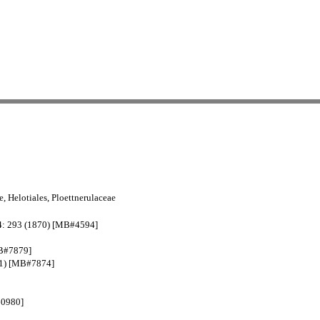
 Helotiales, Ploettnerulaceae
24: 293 (1870) [MB#4594]
MB#7879]
51) [MB#7874]
60980]