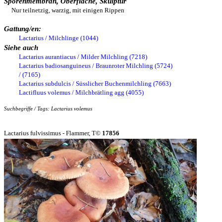
Sporenmembran, Oberfläche, Skulptur
Nur teilnetzig, warzig, mit einigen Rippen
Gattung/en:
Lactarius / Milchlinge (1044)
Siehe auch
Lactarius aurantiacus / Milder Milchling (7218)
Lactarius badiosanguineus / Braunroter Milchling (5724)
/ (7165)
Lactarius subdulcis / Süsslicher Buchenmilchling (7663)
Lactifluus volemus / Milchbrätling agg (4055)
Suchbegriffe / Tags: Lactarius volemus
Lactarius fulvissimus - Flammer, T©
17856