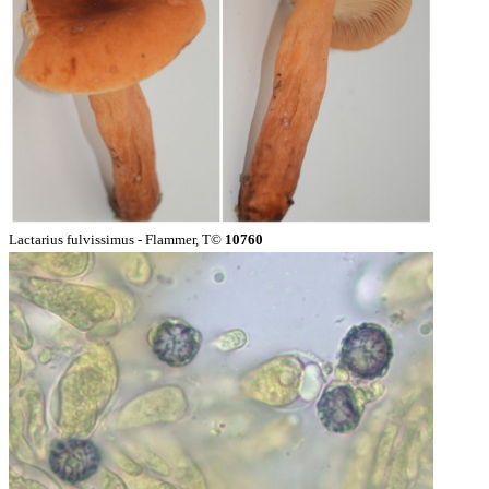
Lactarius fulvissimus - Flammer, T©
10760