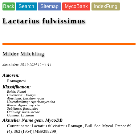
Back
Search
Sitemap
MycoBank
IndexFung
Lactarius fulvissimus
Milder Milchling
aktualisiert: 25.10.2024 12:44:14
Autoren:
Romagnesi
Klassifikation:
Reich: Fungi
Unterreich: Dikarya
Abteilung: Basidiomycota
Unterabteilung: Agaricomycotina
Klasse: Agaricomycetes
Subklasse: Russulales
Ordnung: Russulaceae
Gattung: Lactarius
Aktueller Name gem. MycoDB
Current name: Lactarius fulvissimus Romagn., Bull. Soc. Mycol. France 69
(4): 362 (1954) [MB#299299]