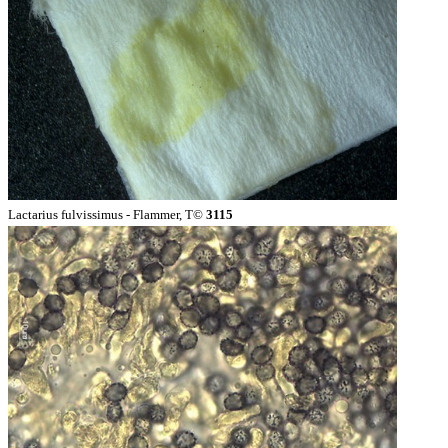
Lactarius fulvissimus - Flammer, T©
3115