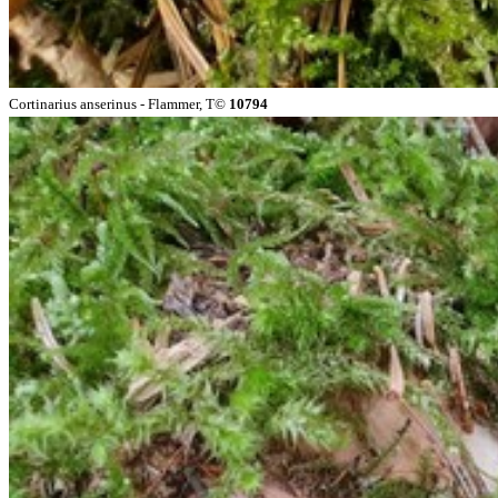
Cortinarius anserinus - Flammer, T©
10794