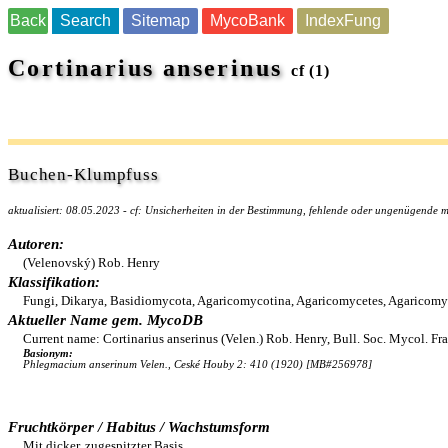
Back
Search
Sitemap
MycoBank
IndexFung
Cortinarius anserinus
cf (1)
Buchen-Klumpfuss
aktualisiert: 08.05.2023 - cf: Unsicherheiten in der Bestimmung, fehlende oder ungenügende
Autoren:
(Velenovský) Rob. Henry
Klassifikation:
Fungi, Dikarya, Basidiomycota, Agaricomycotina, Agaricomycetes, Agaricomycet
Aktueller Name gem. MycoDB
Current name: Cortinarius anserinus (Velen.) Rob. Henry, Bull. Soc. Mycol. 
Basionym:
Phlegmacium anserinum Velen., Ceské Houby 2: 410 (1920) [MB#256978]
Fruchtkörper / Habitus / Wachstumsform
Mit dicker, zugespitzter Basis