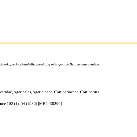
 mikroskopische Details/Beschreibung oder genaue Bestimmung pendent
idae, Agaricales, Agaricineae, Cortinariaceae, Cortinarius
France 102 (1): 54 (1986) [MB#438206]