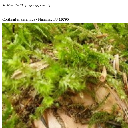
Suchbegriffe / Tags: gesägt, schartig
Cortinarius anserinus - Flammer, T©
10795