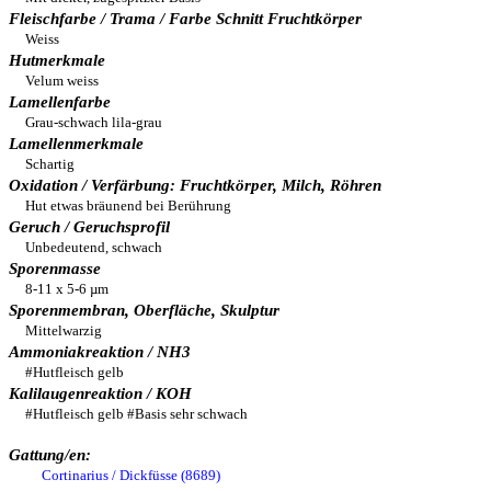
Fleischfarbe / Trama / Farbe Schnitt Fruchtkörper
Weiss
Hutmerkmale
Velum weiss
Lamellenfarbe
Grau-schwach lila-grau
Lamellenmerkmale
Schartig
Oxidation / Verfärbung: Fruchtkörper, Milch, Röhren
Hut etwas bräunend bei Berührung
Geruch / Geruchsprofil
Unbedeutend, schwach
Sporenmasse
8-11 x 5-6 µm
Sporenmembran, Oberfläche, Skulptur
Mittelwarzig
Ammoniakreaktion / NH3
#Hutfleisch gelb
Kalilaugenreaktion / KOH
#Hutfleisch gelb #Basis sehr schwach
Gattung/en:
Cortinarius / Dickfüsse (8689)