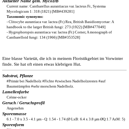
Aktueller Name gem. MycoDB
Current name: Cantharellus aurantiacus var. lacteus Fr., Systema
Mycologicum 1: 318 (1821) [MB#439281]
Taxonomic synonyms:
- Clitocybe aurantiaca var. lactea (Fr.) Rea, British Basidiomycetae: A
handbook to the larger British fungi: 273 (1922) [MB#477049]
- Hygrophoropsis aurantiaca var. lactea (Fr.) Corner, A monograph of
Cantharelloid fungi: 134 (1966) [MB#353528]
Eine blasse Varietät, die ich in meinem Floristikgebiet im Vorwinter
finde. Sie hat oft einen etwas klebrigen Hut.
Substrat, Pflanze
#Primär bei Nadelholz #Fichte #zwischen Nadelholzresten #auf
Baumstümpfen #sehr morschem Nadelholz.
Lamellenfarbe
Crème-ocker
Geruch / Geruchsprofil
Angenehm
Sporenmasse
6.1 - 7.0 x 3.5 - 4.1 µm - Q: 1.54 - 1.74 (Ø LxB: 6.4 x 3.8 µm ØQ:1.7 AzM: 5)
Sporenform