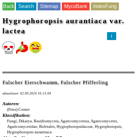
Back
Search
Sitemap
MycoBank
IndexFung
Hygrophoropsis aurantiaca var.
lactea
i
Falscher Eierschwamm, Falscher Pfifferling
aktualisiert: 02.09.2024 16:13:04
Autoren:
(Fries) Corner
Klassifikation:
Fungi, Dikarya, Basidiomycota, Agaricomycotina, Agaricomycetes,
Agaricomycetidae, Boletales, Hygrophoropsidaceae, Hygrophoropsis,
Hygrophoropsis aurantiaca