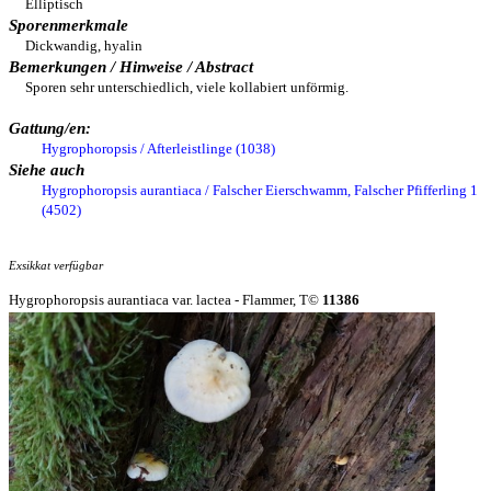
Elliptisch
Sporenmerkmale
Dickwandig, hyalin
Bemerkungen / Hinweise / Abstract
Sporen sehr unterschiedlich, viele kollabiert unförmig.
Gattung/en:
Hygrophoropsis / Afterleistlinge (1038)
Siehe auch
Hygrophoropsis aurantiaca / Falscher Eierschwamm, Falscher Pfifferling 1
(4502)
Exsikkat verfügbar
Hygrophoropsis aurantiaca var. lactea - Flammer, T©
11386