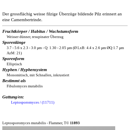
Der grossflächig weisse filzige Überzüge bildende Pilz erinnert an
eine Camembertrinde.
Fruchtkörper / Habitus / Wachstumsform
Weisser dünner, resupinater Überzug
Sporenlänge
3.7 - 5.6 x 2.3 - 3.0 µm - Q: 1.30 - 2.05 µm (Ø LxB: 4.4 x 2.6 µm ØQ:1.7 µm
AzM: 21)
Sporenform
Elliptisch
Hyphen / Hyphensystem
Monomitisch, mit Schnallen, inkrustiert
Bestimmt als
Fibulomyces mutabilis
Gattung/en:
Leptosporomyces / (11711)
Leptosporomyces mutabilis - Flammer, T©
11893