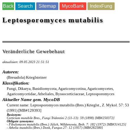
Back
Search
Sitemap
MycoBank
IndexFung
Leptosporomyces mutabilis
Veränderliche Gewebehaut
aktualisiert: 09.05.2023 21:51:51
Autoren:
(Bresadola) Krieglsteiner
Klassifikation:
Fungi, Dikarya, Basidiomycota, Agaricomycotina, Agaricomycetes,
Agaricomycetidae, Atheliales, Byssocorticiaceae, Leptosporomyces
Aktueller Name gem. MycoDB
Current name: Leptosporomyces mutabilis (Bres.) Krieglst., Z. Mykol. 57: 53
(1991) [MB#129393]
Basionym:
Corticium mutabile Bres., Fungi Tridentini 2 (11-13): 59 (1898) [MB#250372]
Obligate synonyms:
- Fibulomyces mutabilis (Bres.) Jülich, Willdenowia, Beih. 7: 182 (1972) [MB#314125]
- Athelia mutabilis (Bres.) Donk, Fungus 27: 12 (1957) [MB#282580]