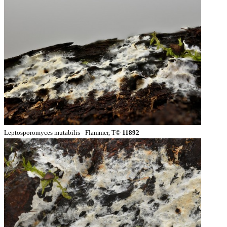
Leptosporomyces mutabilis - Flammer, T©
11892