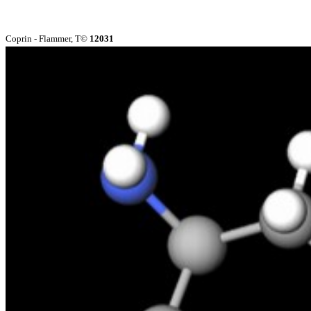
Coprin - Flammer, T©
12031