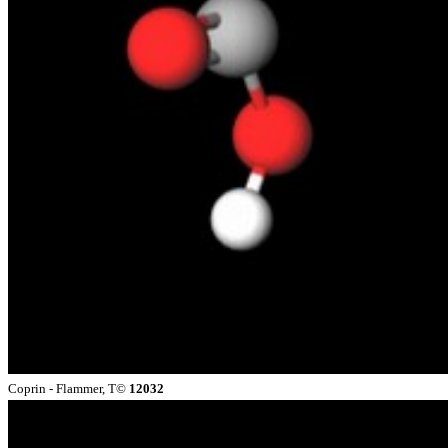
Coprin - Flammer, T©
12032