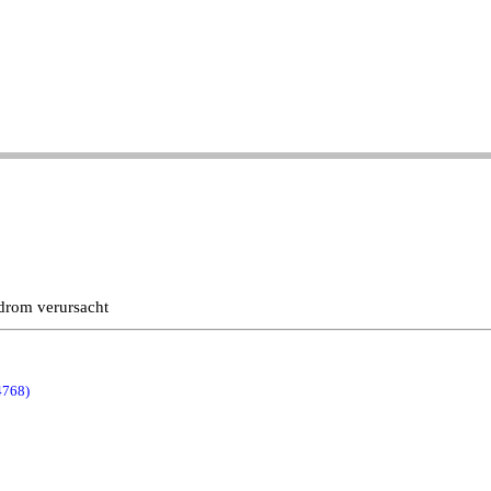
drom verursacht
4768)