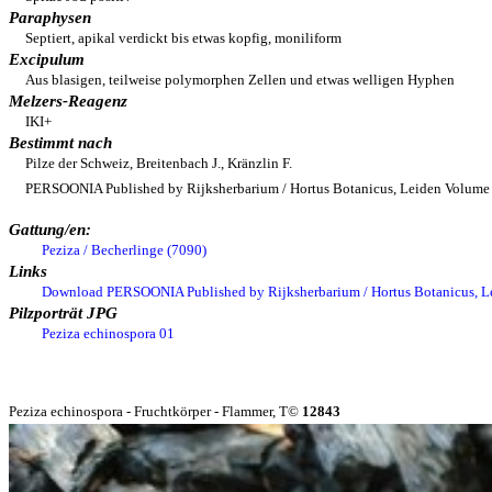
Paraphysen
Septiert, apikal verdickt bis etwas kopfig, moniliform
Excipulum
Aus blasigen, teilweise polymorphen Zellen und etwas welligen Hyphen
Melzers-Reagenz
IKI+
Bestimmt nach
Pilze der Schweiz, Breitenbach J., Kränzlin F.
PERSOONIA Published by Rijksherbarium / Hortus Botanicus, Leiden Volume 1
Gattung/en:
Peziza / Becherlinge (7090)
Links
Download PERSOONIA Published by Rijksherbarium / Hortus Botanicus, Lei
Pilzporträt JPG
Peziza echinospora 01
Peziza echinospora - Fruchtkörper - Flammer, T©
12843