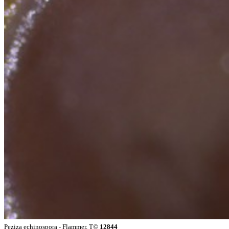
Peziza echinospora - Flammer, T©
12844