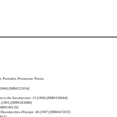
 Pezizales, Pezizaceae, Peziza
41 (1866) [MB#221954]
ction to the Ascomycetes: 13 (1960) [MB#336044]
 74 (1961) [MB#283088]
9) [MB#146126]
n des Discomycètes d'Europe: 46 (1907) [MB#415035]
7842]