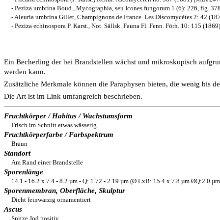
- Peziza umbrina Boud., Mycographia, seu Icones fungorum 1 (6): 226, fig. 
- Aleuria umbrina Gillet, Champignons de France. Les Discomycètes 2: 42 (
- Peziza echinospora P. Karst., Not. Sällsk. Fauna Fl. Fenn. Förh. 10: 115 (1
Ein Becherling der bei Brandstellen wächst und mikroskopisch aufgrun
werden kann.
Zusätzliche Merkmale können die Paraphysen bieten, die wenig bis de
Die Art ist im Link umfangreich beschrieben.
Fruchtkörper / Habitus / Wachstumsform
Frisch im Schnitt etwas wässerig
Fruchtkörperfarbe / Farbspektrum
Braun
Standort
Am Rand einer Brandstelle
Sporenlänge
14.1 - 16.2 x 7.4 - 8.2 µm - Q: 1.72 - 2.19 µm (Ø LxB: 15.4 x 7.8 µm ØQ:2.0 µ
Sporenmembran, Oberfläche, Skulptur
Dicht feinwarzig ornamentiert
Ascus
Spitze Jod positiv