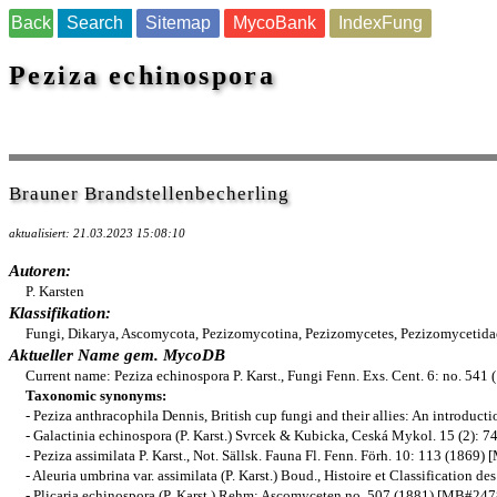
Back
Search
Sitemap
MycoBank
IndexFung
Peziza echinospora
Brauner Brandstellenbecherling
aktualisiert: 21.03.2023 15:08:10
Autoren:
P. Karsten
Klassifikation:
Fungi, Dikarya, Ascomycota, Pezizomycotina, Pezizomycetes, Pezizomycetidae,
Aktueller Name gem. MycoDB
Current name: Peziza echinospora P. Karst., Fungi Fenn. Exs. Cent. 6: no. 5
Taxonomic synonyms:
- Peziza anthracophila Dennis, British cup fungi and their allies: An introdu
- Galactinia echinospora (P. Karst.) Svrcek & Kubicka, Ceská Mykol. 15 (2):
- Peziza assimilata P. Karst., Not. Sällsk. Fauna Fl. Fenn. Förh. 10: 113 (186
- Aleuria umbrina var. assimilata (P. Karst.) Boud., Histoire et Classificatio
- Plicaria echinospora (P. Karst.) Rehm: Ascomyceten no. 507 (1881) [MB#24