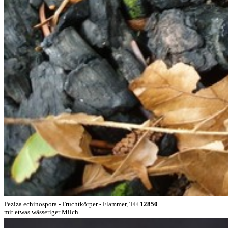
Peziza echinospora - Fruchtkörper - Flammer, T©
12850
mit etwas wässeriger Milch