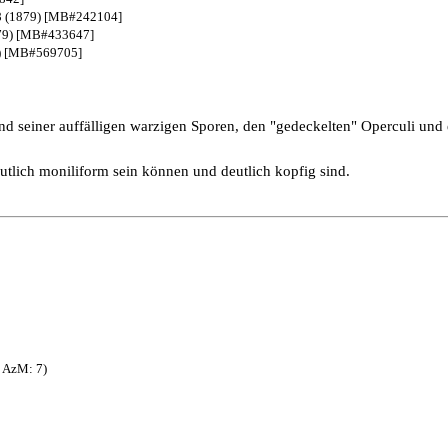
378 (1879) [MB#242104]
1879) [MB#433647]
869) [MB#569705]
d seiner auffälligen warzigen Sporen, den "gedeckelten" Operculi und ei
utlich moniliform sein können und deutlich kopfig sind.
m AzM: 7)