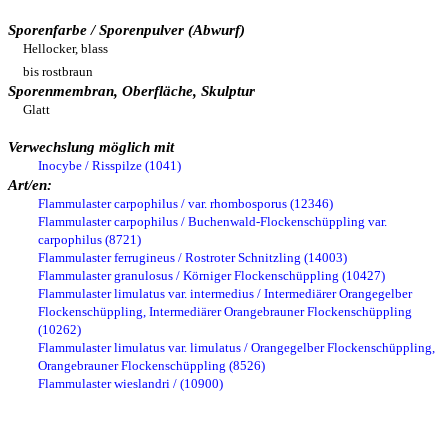
Sporenfarbe / Sporenpulver (Abwurf)
Hellocker, blass
bis rostbraun
Sporenmembran, Oberfläche, Skulptur
Glatt
Verwechslung möglich mit
Inocybe / Risspilze (1041)
Art/en:
Flammulaster carpophilus / var. rhombosporus (12346)
Flammulaster carpophilus / Buchenwald-Flockenschüppling var.
carpophilus (8721)
Flammulaster ferrugineus / Rostroter Schnitzling (14003)
Flammulaster granulosus / Körniger Flockenschüppling (10427)
Flammulaster limulatus var. intermedius / Intermediärer Orangegelber
Flockenschüppling, Intermediärer Orangebrauner Flockenschüppling
(10262)
Flammulaster limulatus var. limulatus / Orangegelber Flockenschüppling,
Orangebrauner Flockenschüppling (8526)
Flammulaster wieslandri / (10900)