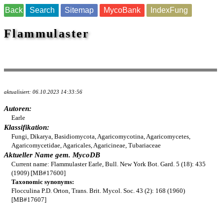
Back
Search
Sitemap
MycoBank
IndexFung
Flammulaster
aktualisiert: 06.10.2023 14:33:56
Autoren:
Earle
Klassifikation:
Fungi, Dikarya, Basidiomycota, Agaricomycotina, Agaricomycetes,
Agaricomycetidae, Agaricales, Agaricineae, Tubariaceae
Aktueller Name gem. MycoDB
Current name: Flammulaster Earle, Bull. New York Bot. Gard. 5 (18): 435
(1909) [MB#17600]
Taxonomic synonyms:
Flocculina P.D. Orton, Trans. Brit. Mycol. Soc. 43 (2): 168 (1960)
[MB#17607]