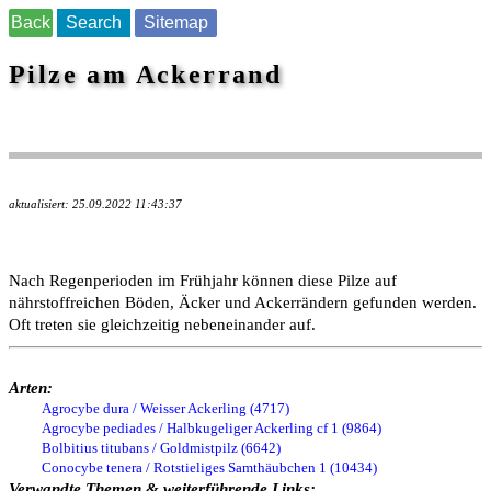
Back
Search
Sitemap
Pilze am Ackerrand
aktualisiert: 25.09.2022 11:43:37
Nach Regenperioden im Frühjahr können diese Pilze auf
nährstoffreichen Böden, Äcker und Ackerrändern gefunden werden.
Oft treten sie gleichzeitig nebeneinander auf.
Arten:
Agrocybe dura / Weisser Ackerling (4717)
Agrocybe pediades / Halbkugeliger Ackerling cf 1 (9864)
Bolbitius titubans / Goldmistpilz (6642)
Conocybe tenera / Rotstieliges Samthäubchen 1 (10434)
Verwandte Themen & weiterführende Links: