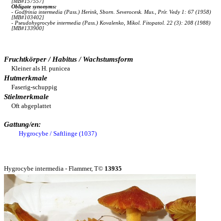
[MB#157557]
Obligate synonyms:
- Godfrinia intermedia (Pass.) Herink, Sborn. Severocesk. Mus., Prír. Vedy 1: 67 (1958)
[MB#103402]
- Pseudohygrocybe intermedia (Pass.) Kovalenko, Mikol. Fitopatol. 22 (3): 208 (1988)
[MB#133900]
Fruchtkörper / Habitus / Wachstumsform
Kleiner als H. punicea
Hutmerkmale
Faserig-schuppig
Stielmerkmale
Oft abgeplattet
Gattung/en:
Hygrocybe / Saftlinge (1037)
Hygrocybe intermedia - Flammer, T©
13935