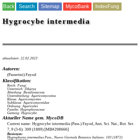
Back
Search
Sitemap
MycoBank
IndexFung
Hygrocybe intermedia
aktualisiert: 22.02.2023
Autoren:
(Passerini) Fayod
Klassifikation:
Reich: Fungi
Unterreich: Dikarya
Abteilung: Basidiomycota
Unterabteilung: Agaricomycotina
Klasse: Agaricomycetes
Subklasse: Agaricomycetidae
Ordnung: Agaricales
Familie: Hygrophoraceae
Gattung: Hygrocybe
Aktueller Name gem. MycoDB
Current name: Hygrocybe intermedia (Pass.) Fayod, Ann. Sci. Nat., Bot. Ser.
7, 9 (3-6): 309 (1889) [MB#298666]
Basionym:
Hygrophorus intermedius Pass., Nuovo Giornale Botanico Italiano: 103 (1872)