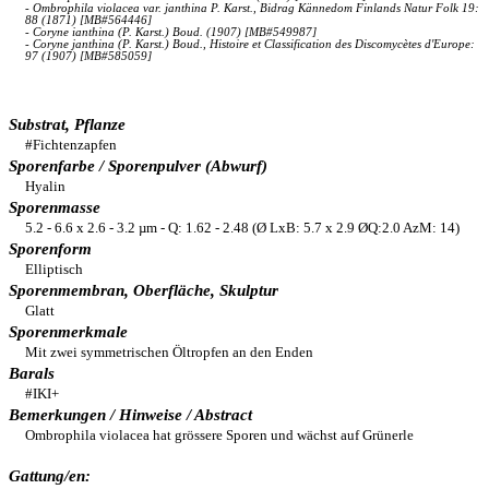
- Ombrophila violacea var. janthina P. Karst., Bidrag Kännedom Finlands Natur Folk 19:
88 (1871) [MB#564446]
- Coryne ianthina (P. Karst.) Boud. (1907) [MB#549987]
- Coryne janthina (P. Karst.) Boud., Histoire et Classification des Discomycètes d'Europe:
97 (1907) [MB#585059]
Substrat, Pflanze
#Fichtenzapfen
Sporenfarbe / Sporenpulver (Abwurf)
Hyalin
Sporenmasse
5.2 - 6.6 x 2.6 - 3.2 µm - Q: 1.62 - 2.48 (Ø LxB: 5.7 x 2.9 ØQ:2.0 AzM: 14)
Sporenform
Elliptisch
Sporenmembran, Oberfläche, Skulptur
Glatt
Sporenmerkmale
Mit zwei symmetrischen Öltropfen an den Enden
Barals
#IKI+
Bemerkungen / Hinweise / Abstract
Ombrophila violacea hat grössere Sporen und wächst auf Grünerle
Gattung/en: