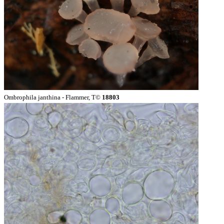
Ombrophila janthina - Flammer, T©
18803