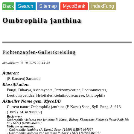
Back
Search
Sitemap
MycoBank
IndexFung
Ombrophila janthina
Fichtenzapfen-Gallertkreisling
aktualisiert: 05.10.2025 20:44:54
Autoren:
(P. Karsten) Saccardo
Klassifikation:
Fungi, Dikarya, Ascomycota, Pezizomycotina, Leotiomycetes,
Leotiomycetidae, Helotiales, Gelatinodiscaceae, Ombrophila
Aktueller Name gem. MycoDB
Current name: Ombrophila janthina (P. Karst.) Sacc., Syll. Fung. 8: 613
(1889) [MB#208609]
Basionym:
Ombrophila violacea var. janthina P. Karst., Bidrag Kännedom Finlands Natur Folk 19:
88 (1871) [MB#546405]
Obligate synonyms:
- Ombrophila ianthina (P. Karst.) Sacc. (1889) [MB#546406]
- Ombrophila violacea var. ianthina P. Karst. (1871) [MB#546407]