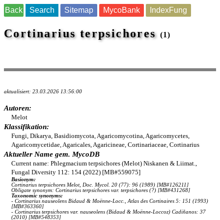
Back
Search
Sitemap
MycoBank
IndexFung
Cortinarius terpsichores
(1)
aktualisiert: 23.03.2026 13:56:00
Autoren:
Melot
Klassifikation:
Fungi, Dikarya, Basidiomycota, Agaricomycotina, Agaricomycetes,
Agaricomycetidae, Agaricales, Agaricineae, Cortinariaceae, Cortinarius
Aktueller Name gem. MycoDB
Current name: Phlegmacium terpsichores (Melot) Niskanen & Liimat.,
Fungal Diversity 112: 154 (2022) [MB#559075]
Basionym:
Cortinarius terpsichores Melot, Doc. Mycol. 20 (77): 96 (1989) [MB#126211]
Obligate synonym: Cortinarius terpsichores var. terpsichores (?) [MB#431268]
Taxonomic synonyms:
- Cortinarius nauseolens Bidaud & Moënne-Locc., Atlas des Cortinaires 5: 151 (1993)
[MB#363360]
- Cortinarius terpsichores var. nauseolens (Bidaud & Moënne-Loccoz) Cadiñanos: 37
(2010) [MB#548353]