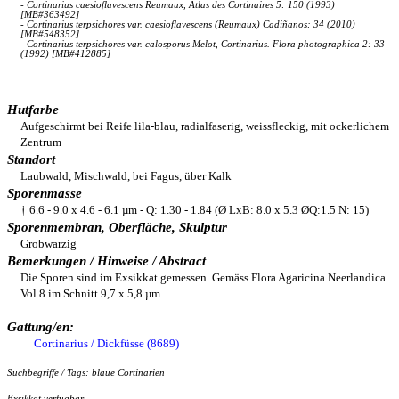
- Cortinarius caesioflavescens Reumaux, Atlas des Cortinaires 5: 150 (1993)
[MB#363492]
- Cortinarius terpsichores var. caesioflavescens (Reumaux) Cadiñanos: 34 (2010)
[MB#548352]
- Cortinarius terpsichores var. calosporus Melot, Cortinarius. Flora photographica 2: 33
(1992) [MB#412885]
Hutfarbe
Aufgeschirmt bei Reife lila-blau, radialfaserig, weissfleckig, mit ockerlichem
Zentrum
Standort
Laubwald, Mischwald, bei Fagus, über Kalk
Sporenmasse
† 6.6 - 9.0 x 4.6 - 6.1 µm - Q: 1.30 - 1.84 (Ø LxB: 8.0 x 5.3 ØQ:1.5 N: 15)
Sporenmembran, Oberfläche, Skulptur
Grobwarzig
Bemerkungen / Hinweise / Abstract
Die Sporen sind im Exsikkat gemessen. Gemäss Flora Agaricina Neerlandica
Vol 8 im Schnitt 9,7 x 5,8 µm
Gattung/en:
Cortinarius / Dickfüsse (8689)
Suchbegriffe / Tags: blaue Cortinarien
Exsikkat verfügbar