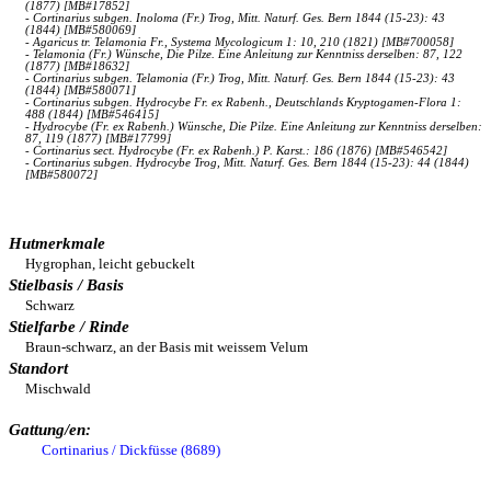
(1877) [MB#17852]
- Cortinarius subgen. Inoloma (Fr.) Trog, Mitt. Naturf. Ges. Bern 1844 (15-23): 43
(1844) [MB#580069]
- Agaricus tr. Telamonia Fr., Systema Mycologicum 1: 10, 210 (1821) [MB#700058]
- Telamonia (Fr.) Wünsche, Die Pilze. Eine Anleitung zur Kenntniss derselben: 87, 122
(1877) [MB#18632]
- Cortinarius subgen. Telamonia (Fr.) Trog, Mitt. Naturf. Ges. Bern 1844 (15-23): 43
(1844) [MB#580071]
- Cortinarius subgen. Hydrocybe Fr. ex Rabenh., Deutschlands Kryptogamen-Flora 1:
488 (1844) [MB#546415]
- Hydrocybe (Fr. ex Rabenh.) Wünsche, Die Pilze. Eine Anleitung zur Kenntniss derselben:
87, 119 (1877) [MB#17799]
- Cortinarius sect. Hydrocybe (Fr. ex Rabenh.) P. Karst.: 186 (1876) [MB#546542]
- Cortinarius subgen. Hydrocybe Trog, Mitt. Naturf. Ges. Bern 1844 (15-23): 44 (1844)
[MB#580072]
Hutmerkmale
Hygrophan, leicht gebuckelt
Stielbasis / Basis
Schwarz
Stielfarbe / Rinde
Braun-schwarz, an der Basis mit weissem Velum
Standort
Mischwald
Gattung/en:
Cortinarius / Dickfüsse (8689)