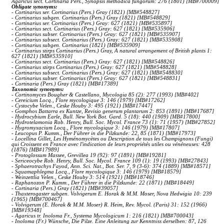
Agaricus sect. Cortinaria Pers., Synopsis methodica fungorum: 276 (1801) [MB#700009]
Obligate synonyms:
- Cortinarius ser. Cortinarius (Pers.) Gray (1821) [MB#548827]
- Cortinarius subgen. Cortinarius (Pers.) Gray (1821) [MB#548829]
- Cortinarius ser. Cortinarius (Pers.) Gray: 627 (1821) [MB#535897]
- Cortinarius sect. Cortinarius (Pers.) Gray: 627 (1821) [MB#535906]
- Cortinarius subser. Cortinarius (Pers.) Gray: 627 (1821) [MB#535907]
- Cortinarius subsect. Cortinarius (Pers.) Gray: 627 (1821) [MB#535908]
- Cortinarius subgen. Cortinarius (1821) [MB#535909]
- Cortinarius stirps Cortinarius (Pers.) Gray, A natural arrangement of British plants 1:
627 (1821) [MB#535910]
- Cortinarius sect. Cortinarius (Pers.) Gray: 627 (1821) [MB#548826]
- Cortinarius stirps Cortinarius (Pers.) Gray: 627 (1821) [MB#548828]
- Cortinarius subsect. Cortinarius (Pers.) Gray: 627 (1821) [MB#548830]
- Cortinarius subser. Cortinarius (Pers.) Gray: 627 (1821) [MB#548831]
- Cortinaria (Pers.) Gray (1821) [MB#17389]
Taxonomic synonyms:
- Cortinomyces Bougher & Castellano, Mycologia 85 (2): 277 (1993) [MB#402]
- Cereicium Locq., Flore mycologique 3: 146 (1979) [MB#17262]
- Cystocybe Velen., Ceske Houby 3: 495 (1921) [MB#17447]
- Gomphos Battarra ex Kuntze, Revisio generum plantarum 2: 853 (1891) [MB#17687]
- Hydrocybium Earle, Bull. New York Bot. Gard. 5 (18): 440 (1909) [MB#17800]
- Hydrotelamonia Rob. Henry, Bull. Soc. Mycol. France 73 (1): 71 (1957) [MB#27852]
- Hygromyxacium Locq., Flore mycologique 3: 146 (1979) [MB#17807]
- Leucopus P. Kumm., Der Führer in die Pilzkunde: 22, 85 (1871) [MB#17973]
- Locellina Gillet, Les Hyménomycètes ou Description de tous les Champignons (Fungi)
qui Croissent en France avec l'indication de leurs propriétés utiles ou vénéneuses: 428
(1876) [MB#17989]
- Protoglossum Massee, Grevillea 19 (92): 97 (1891) [MB#19281]
- Sericeocybe Rob. Henry, Bull. Soc. Mycol. France 109 (1): 19 (1993) [MB#27843]
- Sphaerotrachys Fayod, Ann. Sci. Nat., Bot. Ser. 7, 9 (3-6): 374 (1889) [MB#18571]
- Squamaphlegma Locq., Flore mycologique 3: 146 (1979) [MB#18579]
- Weinzettlia Velen., Ceske Houby 3: 514 (1921) [MB#18746]
- Raphanozon P. Kumm., Der Führer in die Pilzkunde: 22 (1871) [MB#18449]
- Cortinaria (Pers.) Gray (1821) [MB#39057]
- Thaxterogaster subgen. Volvigerum E. Horak & M.M. Moser, Nova Hedwigia 10: 239
(1965) [MB#700467]
- Volvigerum (E. Horak & M.M. Moser) R. Heim, Rev. Mycol. (Paris) 31: 152 (1966)
[MB#19348]
- Agaricus tr. Inoloma Fr., Systema Mycologicum 1: 216 (1821) [MB#700043]
- Inoloma (Fr.) Wünsche, Die Pilze. Eine Anleitung zur Kenntniss derselben: 87, 126