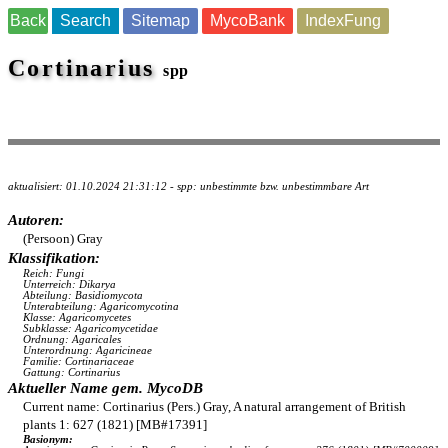
Back
Search
Sitemap
MycoBank
IndexFung
Cortinarius
spp
aktualisiert: 01.10.2024 21:31:12 - spp: unbestimmte bzw. unbestimmbare Art
Autoren:
(Persoon) Gray
Klassifikation:
Reich: Fungi
Unterreich: Dikarya
Abteilung: Basidiomycota
Unterabteilung: Agaricomycotina
Klasse: Agaricomycetes
Subklasse: Agaricomycetidae
Ordnung: Agaricales
Unterordnung: Agaricineae
Familie: Cortinariaceae
Gattung: Cortinarius
Aktueller Name gem. MycoDB
Current name: Cortinarius (Pers.) Gray, A natural arrangement of British
plants 1: 627 (1821) [MB#17391]
Basionym: