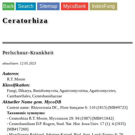
Back
Search
Sitemap
MycoBank
IndexFung
Ceratorhiza
Perlschnur-Krankheit
aktualisiert: 12.05.2023
Autoren:
R.T. Moore
Klassifikation:
Fungi, Dikarya, Basidiomycota, Agaricomycotina, Agaricomycetes,
Cantharellales, Ceratobasidiaceae
Aktueller Name gem. MycoDB
Current name: Rhizoctonia DC., Flore française 6: 110 (1815) [MB#9725]
Taxonomic synonyms:
- Ceratorhiza R.T. Moore, Mycotaxon 29: 94 (1987) [MB#11042]
- Ceratobasidium D.P. Rogers, Stud. Nat. Hist. Iowa Univ. 17 (1): 4 (1935)
[MB#17260]
- Moniliopsis Ruhland, Arbeiten Kaiserl. Biol. Anst. Land- Forstw. 6: 76