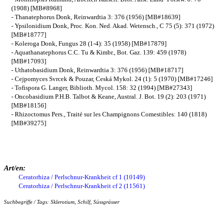
(1908) [MB#8968]
- Thanatephorus Donk, Reinwardtia 3: 376 (1956) [MB#18639]
- Ypsilonidium Donk, Proc. Kon. Ned. Akad. Wetensch., C 75 (5): 371 (1972)
[MB#18777]
- Koleroga Donk, Fungus 28 (1-4): 35 (1958) [MB#17879]
- Aquathanatephorus C.C. Tu & Kimbr., Bot. Gaz. 139: 459 (1978)
[MB#17093]
- Uthatobasidium Donk, Reinwardtia 3: 376 (1956) [MB#18717]
- Cejpomyces Svrcek & Pouzar, Ceská Mykol. 24 (1): 5 (1970) [MB#17246]
- Tofispora G. Langer, Biblioth. Mycol. 158: 32 (1994) [MB#27343]
- Oncobasidium P.H.B. Talbot & Keane, Austral. J. Bot. 19 (2): 203 (1971)
[MB#18156]
- Rhizoctomus Pers., Traité sur les Champignons Comestibles: 140 (1818)
[MB#39275]
Art/en:
Ceratorhiza / Perlschnur-Krankheit cf 1 (10149)
Ceratorhiza / Perlschnur-Krankheit cf 2 (11561)
Suchbegriffe / Tags: Sklerotium, Schilf, Süssgrässer