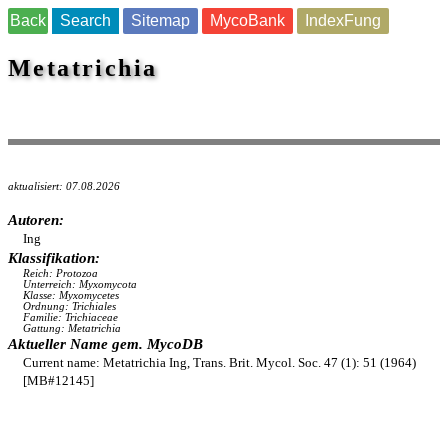
Back
Search
Sitemap
MycoBank
IndexFung
Metatrichia
aktualisiert: 07.08.2026
Autoren:
Ing
Klassifikation:
Reich: Protozoa
Unterreich: Myxomycota
Klasse: Myxomycetes
Ordnung: Trichiales
Familie: Trichiaceae
Gattung: Metatrichia
Aktueller Name gem. MycoDB
Current name: Metatrichia Ing, Trans. Brit. Mycol. Soc. 47 (1): 51 (1964)
[MB#12145]