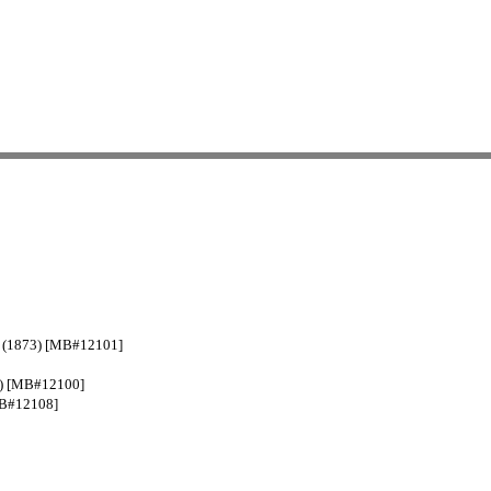
14 (1873) [MB#12101]
75) [MB#12100]
MB#12108]