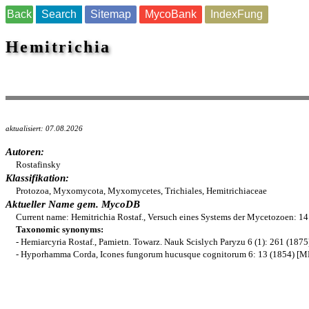
Back
Search
Sitemap
MycoBank
IndexFung
Hemitrichia
aktualisiert: 07.08.2026
Autoren:
Rostafinsky
Klassifikation:
Protozoa, Myxomycota, Myxomycetes, Trichiales, Hemitrichiaceae
Aktueller Name gem. MycoDB
Current name: Hemitrichia Rostaf., Versuch eines Systems der Mycetozoen: 
Taxonomic synonyms:
- Hemiarcyria Rostaf., Pamietn. Towarz. Nauk Scislych Paryzu 6 (1): 261 (18
- Hyporhamma Corda, Icones fungorum hucusque cognitorum 6: 13 (1854) [