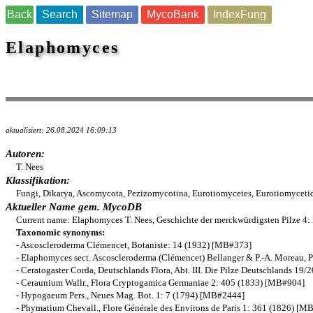
Back
Search
Sitemap
MycoBank
IndexFung
Elaphomyces
aktualisiert: 26.08.2024 16:09:13
Autoren:
T. Nees
Klassifikation:
Fungi, Dikarya, Ascomycota, Pezizomycotina, Eurotiomycetes, Eurotiomycet
Aktueller Name gem. MycoDB
Current name: Elaphomyces T. Nees, Geschichte der merckwürdigsten Pilze 
Taxonomic synonyms:
- Ascoscleroderma Clémencet, Botaniste: 14 (1932) [MB#373]
- Elaphomyces sect. Ascoscleroderma (Clémencet) Bellanger & P.-A. Moreau,
- Ceratogaster Corda, Deutschlands Flora, Abt. III. Die Pilze Deutschlands 19
- Ceraunium Wallr., Flora Cryptogamica Germaniae 2: 405 (1833) [MB#904]
- Hypogaeum Pers., Neues Mag. Bot. 1: 7 (1794) [MB#2444]
- Phymatium Chevall., Flore Générale des Environs de Paris 1: 361 (1826) [