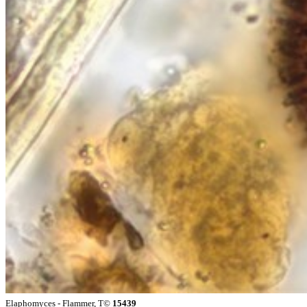
Elaphomyces - Flammer, T©
15439