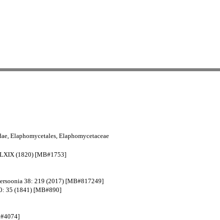
idae, Elaphomycetales, Elaphomycetaceae
4: LXIX (1820) [MB#1753]
 Persoonia 38: 219 (2017) [MB#817249]
/20: 35 (1841) [MB#890]
MB#4074]