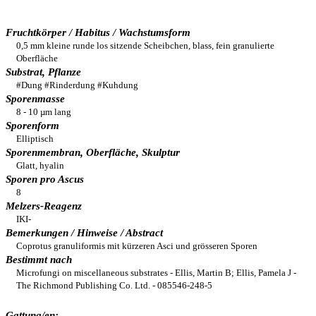
Fruchtkörper / Habitus / Wachstumsform
0,5 mm kleine runde los sitzende Scheibchen, blass, fein granulierte
Oberfläche
Substrat, Pflanze
#Dung #Rinderdung #Kuhdung
Sporenmasse
8 - 10 µm lang
Sporenform
Elliptisch
Sporenmembran, Oberfläche, Skulptur
Glatt, hyalin
Sporen pro Ascus
8
Melzers-Reagenz
IKI-
Bemerkungen / Hinweise / Abstract
Coprotus granuliformis mit kürzeren Asci und grösseren Sporen
Bestimmt nach
Microfungi on miscellaneous substrates - Ellis, Martin B; Ellis, Pamela J -
The Richmond Publishing Co. Ltd. - 085546-248-5
Gattung/en: