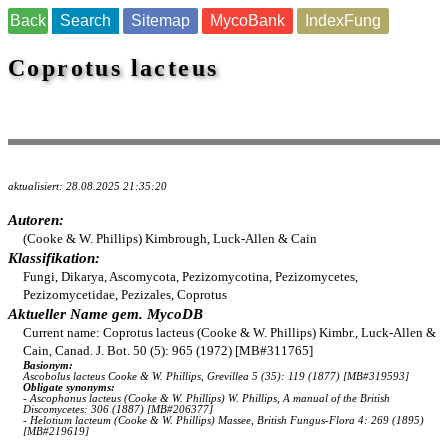
Back
Search
Sitemap
MycoBank
IndexFung
Coprotus lacteus
aktualisiert: 28.08.2025 21:35:20
Autoren:
(Cooke & W. Phillips) Kimbrough, Luck-Allen & Cain
Klassifikation:
Fungi, Dikarya, Ascomycota, Pezizomycotina, Pezizomycetes,
Pezizomycetidae, Pezizales, Coprotus
Aktueller Name gem. MycoDB
Current name: Coprotus lacteus (Cooke & W. Phillips) Kimbr., Luck-Allen &
Cain, Canad. J. Bot. 50 (5): 965 (1972) [MB#311765]
Basionym:
Ascobolus lacteus Cooke & W. Phillips, Grevillea 5 (35): 119 (1877) [MB#319593]
Obligate synonyms:
- Ascophanus lacteus (Cooke & W. Phillips) W. Phillips, A manual of the British
Discomycetes: 306 (1887) [MB#206377]
- Helotium lacteum (Cooke & W. Phillips) Massee, British Fungus-Flora 4: 269 (1895)
[MB#219619]