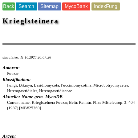
Back
Search
Sitemap
MycoBank
IndexFung
Krieglsteinera
aktualisiert: 11.10.2023 20:07:26
Autoren:
Pouzar
Klassifikation:
Fungi, Dikarya, Basidiomycota, Pucciniomycotina, Microbotryomycetes,
Heterogastridiales, Heterogastridiaceae
Aktueller Name gem. MycoDB
Current name: Krieglsteinera Pouzar, Beitr. Kenntn. Pilze Mitteleurop. 3: 404
(1987) [MB#25260]
Art/en: