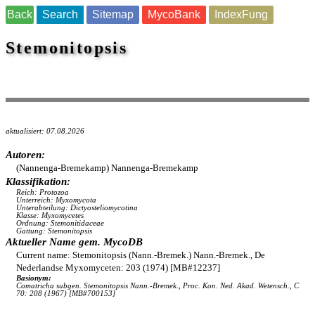
Back
Search
Sitemap
MycoBank
IndexFung
Stemonitopsis
aktualisiert: 07.08.2026
Autoren:
(Nannenga-Bremekamp) Nannenga-Bremekamp
Klassifikation:
Reich: Protozoa
Unterreich: Myxomycota
Unterabteilung: Dictyosteliomycotina
Klasse: Myxomycetes
Ordnung: Stemonitidaceae
Gattung: Stemonitopsis
Aktueller Name gem. MycoDB
Current name: Stemonitopsis (Nann.-Bremek.) Nann.-Bremek., De
Nederlandse Myxomyceten: 203 (1974) [MB#12237]
Basionym:
Comatricha subgen. Stemonitopsis Nann.-Bremek., Proc. Kon. Ned. Akad. Wetensch., C
70: 208 (1967) [MB#700153]