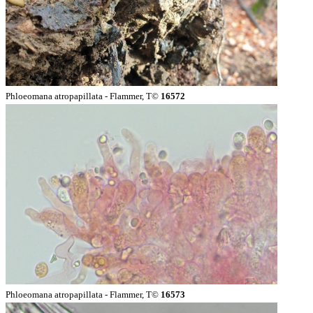
Phloeomana atropapillata - Flammer, T©
16572
Phloeomana atropapillata - Flammer, T©
16573