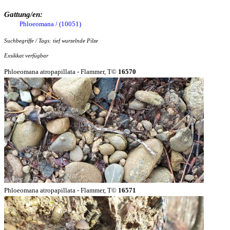
Gattung/en:
Phloeomana / (10051)
Suchbegriffe / Tags: tief wurzelnde Pilze
Exsikkat verfügbar
Phloeomana atropapillata - Flammer, T©
16570
Phloeomana atropapillata - Flammer, T©
16571