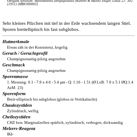
Obligate synonym: Marasmiellus atropapillatus (Kühner & Maire) Singer, Lilloa 22: 302
(1951) [MB#300063]
Sehr kleines Pilzchen mit tief in der Erde wachsendem langen Stiel.
Sporen breitelliptisch bis fast subglobos.
Hutmerkmale
Etwas zäh in der Konsistenz, kegelig
Geruch / Geruchsprofil
Champignonartig-pilzig angenehm
Geschmack
Champignonartig-pilzig angenehm
Sporenmasse
1. Messung: 6.1 - 7.9 x 4.6 - 5.4 µm - Q: 1.16 - 1.51 (Ø LxB: 7.0 x 5.1 ØQ:1.4
AzM: 23)
Sporenform
Breit-elliptisch bis subglobos (globos in Vertikalsicht)
Chaulozystiden
Zylindrisch, wellig
Cheilozystiden
CHZ bzw. Marginalzellen spärlich, zylindrisch, verbogen, dickwandig
Melzers-Reagenz
IKI-