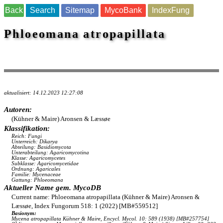
Back
Search
Sitemap
MycoBank
IndexFung
Phloeomana atropapillata
aktualisiert: 14.12.2023 12:27:08
Autoren:
(Kühner & Maire) Aronsen & Læssøe
Klassifikation:
Reich: Fungi
Unterreich: Dikarya
Abteilung: Basidiomycota
Unterabteilung: Agaricomycotina
Klasse: Agaricomycetes
Subklasse: Agaricomycetidae
Ordnung: Agaricales
Familie: Mycenaceae
Gattung: Phloeomana
Aktueller Name gem. MycoDB
Current name: Phloeomana atropapillata (Kühner & Maire) Aronsen &
Læssøe, Index Fungorum 518: 1 (2022) [MB#559512]
Basionym:
Mycena atropapillata Kühner & Maire, Encycl. Mycol. 10: 589 (1938) [MB#257754]