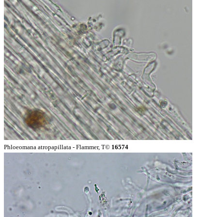
Phloeomana atropapillata - Flammer, T©
16574