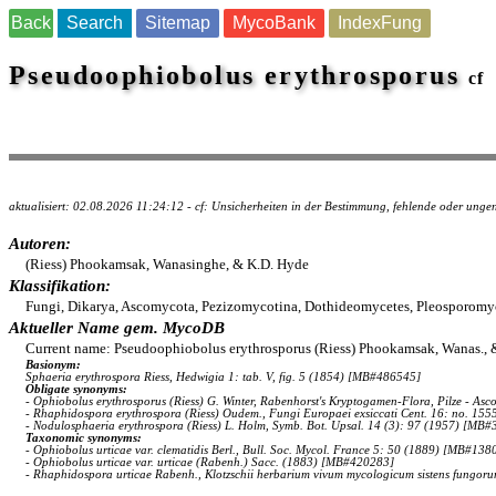
Back
Search
Sitemap
MycoBank
IndexFung
Pseudoophiobolus erythrosporus
cf
aktualisiert: 02.08.2026 11:24:12 - cf: Unsicherheiten in der Bestimmung, fehlende oder un
Autoren:
(Riess) Phookamsak, Wanasinghe, & K.D. Hyde
Klassifikation:
Fungi, Dikarya, Ascomycota, Pezizomycotina, Dothideomycetes, Pleosporomyc
Aktueller Name gem. MycoDB
Current name: Pseudoophiobolus erythrosporus (Riess) Phookamsak, Wanas., 
Basionym:
Sphaeria erythrospora Riess, Hedwigia 1: tab. V, fig. 5 (1854) [MB#486545]
Obligate synonyms:
- Ophiobolus erythrosporus (Riess) G. Winter, Rabenhorst's Kryptogamen-Flora, Pilze - A
- Rhaphidospora erythrospora (Riess) Oudem., Fungi Europaei exsiccati Cent. 16: no. 1
- Nodulosphaeria erythrospora (Riess) L. Holm, Symb. Bot. Upsal. 14 (3): 97 (1957) [MB
Taxonomic synonyms:
- Ophiobolus urticae var. clematidis Berl., Bull. Soc. Mycol. France 5: 50 (1889) [MB#138
- Ophiobolus urticae var. urticae (Rabenh.) Sacc. (1883) [MB#420283]
- Rhaphidospora urticae Rabenh., Klotzschii herbarium vivum mycologicum sistens fungor