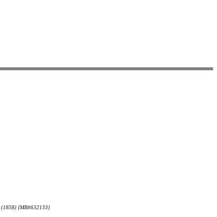
745 (1858) [MB#632133]