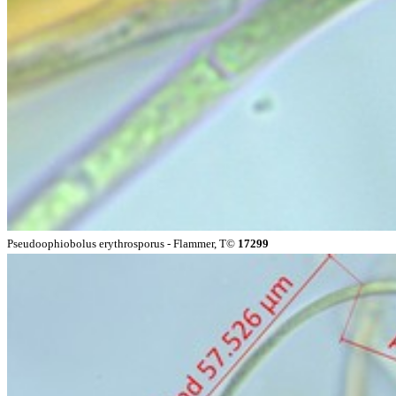
Pseudoophiobolus erythrosporus - Flammer, T©
17299