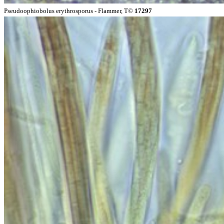
Pseudoophiobolus erythrosporus - Flammer, T©
17297