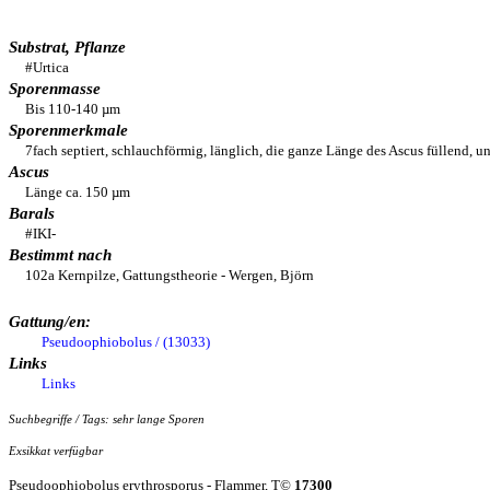
Substrat, Pflanze
#Urtica
Sporenmasse
Bis 110-140 µm
Sporenmerkmale
7fach septiert, schlauchförmig, länglich, die ganze Länge des Ascus füllend, un
Ascus
Länge ca. 150 µm
Barals
#IKI-
Bestimmt nach
102a Kernpilze, Gattungstheorie - Wergen, Björn
Gattung/en:
Pseudoophiobolus / (13033)
Links
Links
Suchbegriffe / Tags: sehr lange Sporen
Exsikkat verfügbar
Pseudoophiobolus erythrosporus - Flammer, T©
17300