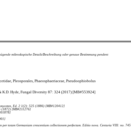
genügende mikroskopische Details/Beschreibung oder genaue Bestimmung pendent
etidae, Pleosporales, Phaeosphaeriaceae, Pseudoophiobolus
& K.D. Hyde, Fungal Diversity 87: 324 (2017) [MB#553924]
scomyceten, Ed. 2 1(2): 525 (1886) [MB#120412]
555 (1872) [MB#211276]
#301878]
001]
um per totam Germaniam crescentium collectionem perfectam. Editio nova. Centuria VIII: no. 