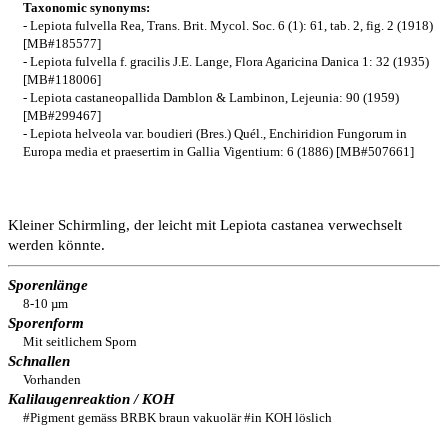
Taxonomic synonyms:
- Lepiota fulvella Rea, Trans. Brit. Mycol. Soc. 6 (1): 61, tab. 2, fig. 2 (1918)
[MB#185577]
- Lepiota fulvella f. gracilis J.E. Lange, Flora Agaricina Danica 1: 32 (1935)
[MB#118006]
- Lepiota castaneopallida Damblon & Lambinon, Lejeunia: 90 (1959)
[MB#299467]
- Lepiota helveola var. boudieri (Bres.) Quél., Enchiridion Fungorum in
Europa media et praesertim in Gallia Vigentium: 6 (1886) [MB#507661]
Kleiner Schirmling, der leicht mit Lepiota castanea verwechselt
werden könnte.
Sporenlänge
8-10 µm
Sporenform
Mit seitlichem Sporn
Schnallen
Vorhanden
Kalilaugenreaktion / KOH
#Pigment gemäss BRBK braun vakuolär #in KOH löslich