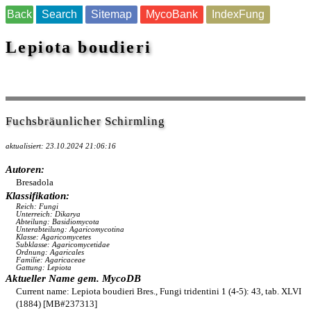
Back
Search
Sitemap
MycoBank
IndexFung
Lepiota boudieri
Fuchsbräunlicher Schirmling
aktualisiert: 23.10.2024 21:06:16
Autoren:
Bresadola
Klassifikation:
Reich: Fungi
Unterreich: Dikarya
Abteilung: Basidiomycota
Unterabteilung: Agaricomycotina
Klasse: Agaricomycetes
Subklasse: Agaricomycetidae
Ordnung: Agaricales
Familie: Agaricaceae
Gattung: Lepiota
Aktueller Name gem. MycoDB
Current name: Lepiota boudieri Bres., Fungi tridentini 1 (4-5): 43, tab. XLVI
(1884) [MB#237313]