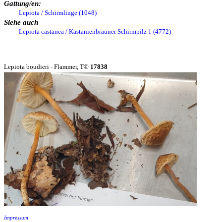
Gattung/en:
Lepiota / Schirmlinge (1048)
Siehe auch
Lepiota castanea / Kastanienbrauner Schirmpilz 1 (4772)
Lepiota boudieri - Flammer, T©
17838
Impressum