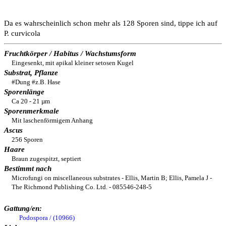
Da es wahrscheinlich schon mehr als 128 Sporen sind, tippe ich auf
P. curvicola
Fruchtkörper / Habitus / Wachstumsform
Eingesenkt, mit apikal kleiner setosen Kugel
Substrat, Pflanze
#Dung #z.B. Hase
Sporenlänge
Ca 20 - 21 µm
Sporenmerkmale
Mit laschenförmigem Anhang
Ascus
256 Sporen
Haare
Braun zugespitzt, septiert
Bestimmt nach
Microfungi on miscellaneous substrates - Ellis, Martin B; Ellis, Pamela J -
The Richmond Publishing Co. Ltd. - 085546-248-5
Gattung/en:
Podospora / (10966)