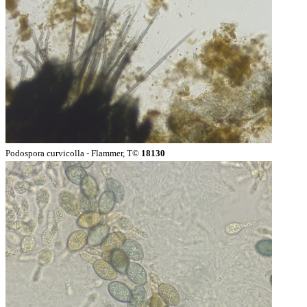
Podospora curvicolla - Flammer, T©
18130