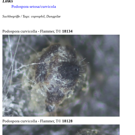
Links
Podospora setosa/curvicola
Suchbegriffe / Tags: coprophil, Dungpilze
Podospora curvicolla - Flammer, T©
18134
Podospora curvicolla - Flammer, T©
18128