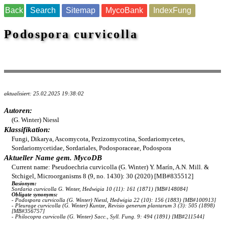
Back
Search
Sitemap
MycoBank
IndexFung
Podospora curvicolla
aktualisiert: 25.02.2025 19:38:02
Autoren:
(G. Winter) Niessl
Klassifikation:
Fungi, Dikarya, Ascomycota, Pezizomycotina, Sordariomycetes,
Sordariomycetidae, Sordariales, Podosporaceae, Podospora
Aktueller Name gem. MycoDB
Current name: Pseudoechria curvicolla (G. Winter) Y. Marín, A.N. Mill. &
Stchigel, Microorganisms 8 (9, no. 1430): 30 (2020) [MB#835512]
Basionym:
Sordaria curvicolla G. Winter, Hedwigia 10 (11): 161 (1871) [MB#148084]
Obligate synonyms:
- Podospora curvicolla (G. Winter) Niessl, Hedwigia 22 (10): 156 (1883) [MB#100913]
- Pleurage curvicolla (G. Winter) Kuntze, Revisio generum plantarum 3 (3): 505 (1898)
[MB#356757]
- Philocopra curvicolla (G. Winter) Sacc., Syll. Fung. 9: 494 (1891) [MB#211544]