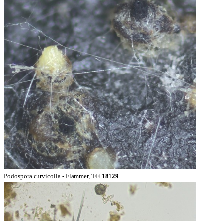
Podospora curvicolla - Flammer, T©
18129