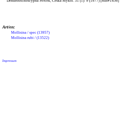
Dendrotrichoscypha Svrcek, Ceská Mykol. 31 (1): 9 (1977) [MB#1456]
Art/en:
Mollisina / spec (13957)
Mollisina rubi / (13522)
Impressum