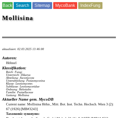
Back
Search
Sitemap
MycoBank
IndexFung
Mollisina
aktualisiert: 02.03.2025 13:46:00
Autoren:
Höhnel
Klassifikation:
Reich: Fungi
Unterreich: Dikarya
Abteilung: Ascomycota
Unterabteilung: Pezizomycotina
Klasse: Leotiomycetes
Subklasse: Leotiomycetidae
Ordnung: Helotiales
Familie: Pezizellaceae
Gattung: Mollisina
Aktueller Name gem. MycoDB
Current name: Mollisina Höhn., Mitt. Bot. Inst. Techn. Hochsch. Wien 3 (2):
67 (1926) [MB#3243]
Taxonomic synonyms: