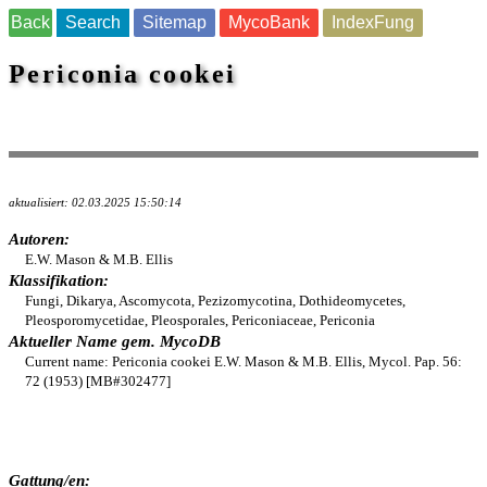
Back
Search
Sitemap
MycoBank
IndexFung
Periconia cookei
aktualisiert: 02.03.2025 15:50:14
Autoren:
E.W. Mason & M.B. Ellis
Klassifikation:
Fungi, Dikarya, Ascomycota, Pezizomycotina, Dothideomycetes,
Pleosporomycetidae, Pleosporales, Periconiaceae, Periconia
Aktueller Name gem. MycoDB
Current name: Periconia cookei E.W. Mason & M.B. Ellis, Mycol. Pap. 56:
72 (1953) [MB#302477]
Gattung/en: