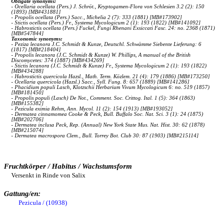
Obligate synonyms:
- Ocellaria ocellata (Pers.) J. Schröt., Kryptogamen-Flora von Schlesien 3.2 (2): 150
(1893) [MB#431881]
- Propolis ocellata (Pers.) Sacc., Michelia 2 (7): 333 (1881) [MB#173902]
- Stictis ocellata (Pers.) Fr., Systema Mycologicum 2 (1): 193 (1822) [MB#141092]
- Habrostictis ocellata (Pers.) Fuckel, Fungi Rhenani Exsiccati Fasc. 24: no. 2368 (1871)
[MB#547844]
Taxonomic synonyms:
- Peziza lecanora J.C. Schmidt & Kunze, Deutschl. Schwämme Siebente Lieferung: 6
(1817) [MB#218404]
- Propolis lecanora (J.C. Schmidt & Kunze) W. Phillips, A manual of the British
Discomycetes: 374 (1887) [MB#434269]
- Stictis lecanora (J.C. Schmidt & Kunze) Fr., Systema Mycologicum 2 (1): 193 (1822)
[MB#434288]
- Habrostictis quercicola Hazsl., Math. Term. Közlem. 21 (4): 179 (1886) [MB#173250]
- Ocellaria quercicola (Hazsl.) Sacc., Syll. Fung. 8: 657 (1889) [MB#141286]
- Phacidium populi Lasch, Klotzschii Herbarium Vivum Mycologicum 6: no. 519 (1857)
[MB#181450]
- Propolis populi (Lasch) De Not., Comment. Soc. Crittog. Ital. 1 (5): 364 (1863)
[MB#155382]
- Pezicula eximia Rehm, Ann. Mycol. 11 (2): 154 (1913) [MB#193052]
- Dermatea cinnamomea Cooke & Peck, Bull. Buffalo Soc. Nat. Sci. 3 (1): 24 (1875)
[MB#202706]
- Dermatea inclusa Peck, Rep. (Annual) New York State Mus. Nat. Hist. 30: 62 (1878)
[MB#215074]
- Dermatea macrospora Clem., Bull. Torrey Bot. Club 30: 87 (1903) [MB#215114]
Fruchtkörper / Habitus / Wachstumsform
Versenkt in Rinde von Salix
Gattung/en:
Pezicula / (10938)