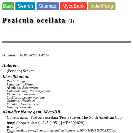
Back
Search
Sitemap
MycoBank
IndexFung
Pezicula ocellata
(1)
aktualisiert: 18.06.2026 09:47:54
Autoren:
(Persoon) Seaver
Klassifikation:
Reich: Fungi
Unterreich: Dikarya
Abteilung: Ascomycota
Unterabteilung: Pezizomycotina
Klasse: Leotiomycetes
Subklasse: Leotiomycetidae
Ordnung: Helotiales
Familie: Dermateaceae
Gattung: Pezicula
Aktueller Name gem. MycoDB
Current name: Pezicula ocellata (Pers.) Seaver, The North American Cup-
fungi (Inoperculates): 345 (1951) [MB#302629]
Basionym:
Peziza ocellata Pers., Synopsis methodica fungorum: 667 (1801) [MB#232606]