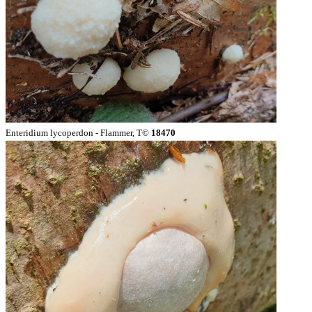
Enteridium lycoperdon - Flammer, T©
18470