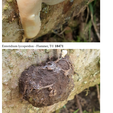
Enteridium lycoperdon - Flammer, T©
18471