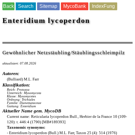
Back
Search
Sitemap
MycoBank
IndexFung
Enteridium lycoperdon
Gewöhnlicher Netzstäubling/Stäublingsschleimpilz
aktualisiert: 07.08.2026
Autoren:
(Bulliard) M.L. Farr
Klassifikation:
Reich: Protozoa
Unterreich: Myxomycota
Klasse: Myxomycetes
Ordnung: Trichiales
Familie: Dianemataceae
Gattung: Enteridium
Aktueller Name gem. MycoDB
Current name: Reticularia lycoperdon Bull., Herbier de la France 10 (109-
120): t. 446:4 (1790) [MB#189393]
Taxonomic synonyms:
- Enteridium lycoperdon (Bull.) M.L. Farr, Taxon 25 (4): 514 (1976)