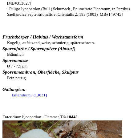
[MB#313627]
- Fuligo lycoperdon (Bull.) Schumach., Enumeratio Plantarum, in Partibus
Saellandiae Septentrionalis et Orientalis 2: 193 (1803) [MB#149745]
Fruchtkörper / Habitus / Wachstumsform
Kugelig, aufsitzend, weiss, schmierig, später schwarz
Sporenfarbe / Sporenpulver (Abwurf)
Bräunlich
Sporenmasse
Ø 7 - 7,5 µm
Sporenmembran, Oberfläche, Skulptur
Fein netzig
Gattung/en:
Enteridium / (13631)
Enteridium lycoperdon - Flammer, T©
18448