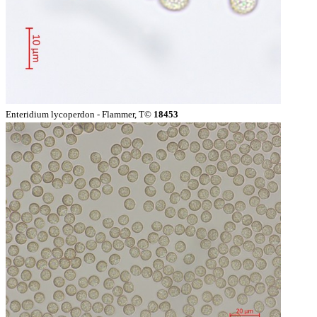
Enteridium lycoperdon - Flammer, T©
18453