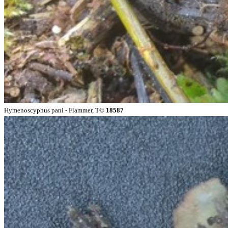
Hymenoscyphus pani - Flammer, T©
18587