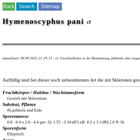
Back
Search
Sitemap
Hymenoscyphus pani
cf
aktualisiert: 09.09.2025 21:29:13 - cf: Unsicherheiten in der Bestimmung, fehlende oder un
Auffällig sind bei dieser noch unbestimmten Art die mit Sklerotien ges
Fruchtkörper / Habitus / Wachstumsform
Gestielt mit Sklerotium
Substrat, Pflanze
#Laubholz und Erde
Sporenmasse
6.8 - 9.4 x 2.6 - 4.4 µm - Q: 1.55 - 3.34 (Ø LxB: 8.2 x 3.3 ØQ:2.6 N: 8)
Sporenform
Elliptisch