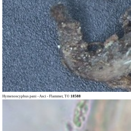
Hymenoscyphus pani - Asci - Flammer, T©
18588