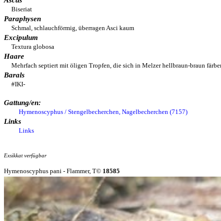
Ascus
Biseriat
Paraphysen
Schmal, schlauchförmig, überragen Asci kaum
Excipulum
Textura globosa
Haare
Mehrfach septiert mit öligen Tropfen, die sich in Melzer hellbraun-braun färbe
Barals
#IKI-
Gattung/en:
Hymenoscyphus / Stengelbecherchen, Nagelbecherchen (7157)
Links
Links
Exsikkat verfügbar
Hymenoscyphus pani - Flammer, T©
18585