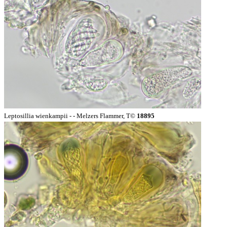
Leptosillia wienkampii - - Melzers Flammer, T©
18895