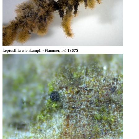
Leptosillia wienkampii - Flammer, T©
18675