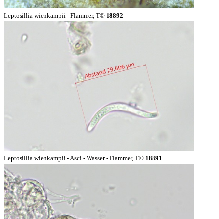
Leptosillia wienkampii - Flammer, T©
18892
Leptosillia wienkampii - Asci - Wasser - Flammer, T©
18891