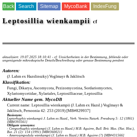
Back
Search
Sitemap
MycoBank
IndexFung
Leptosillia wienkampii
cf
aktualisiert: 19.07.2025 18:10:41 - cf: Unsicherheiten in der Bestimmung, fehlende oder
ungenügende mikroskopische Details/Beschreibung oder genaue Bestimmung pendent
Autoren:
(J. Lahm ex Hazslinszky) Voglmayr & Jaklitsch
Klassifikation:
Fungi, Dikarya, Ascomycota, Pezizomycotina, Sordariomycetes,
Xylariomycetidae, Xylariales, Leptosilliaceae, Leptosillia
Aktueller Name gem. MycoDB
Current name: Leptosillia wienkampii (J. Lahm ex Hazsl.) Voglmayr &
Jaklitsch, Persoonia 42: 253 (2019) [MB#829937]
Basionym:
Leptorhaphis wienkampii J. Lahm ex Hazsl., Verh. Vereins Naturk. Pressburg 5: 12 (1861)
[MB#393561]
Obligate synonyms:
- Cresporhaphis wienkampii (J. Lahm ex Hazsl.) M.B. Aguirre, Bull. Brit. Mus. (Nat. Hist.),
Bot. 21 (2): 154 (1991) [MB#360021]
- Amerosympodula wienkampii (J. Lahm ex Hazsl.) M.B. Aguirre (?) [MB#431566]