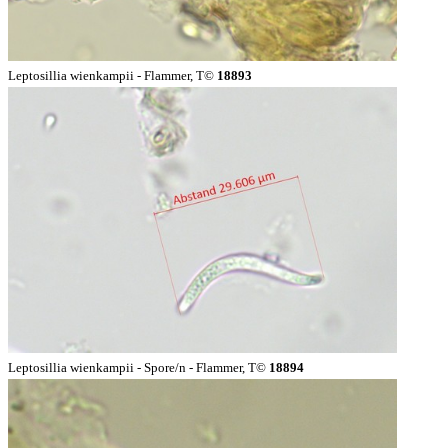
Leptosillia wienkampii - Flammer, T©
18893
Leptosillia wienkampii - Spore/n - Flammer, T©
18894