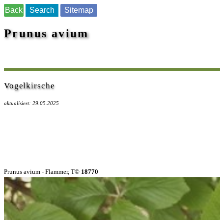
Back
Search
Sitemap
Prunus avium
Vogelkirsche
aktualisiert: 29.05.2025
Prunus avium - Flammer, T©
18770