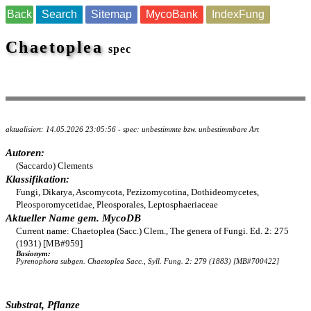
Back
Search
Sitemap
MycoBank
IndexFung
Chaetoplea
spec
aktualisiert: 14.05.2026 23:05:56 - spec: unbestimmte bzw. unbestimmbare Art
Autoren:
(Saccardo) Clements
Klassifikation:
Fungi, Dikarya, Ascomycota, Pezizomycotina, Dothideomycetes,
Pleosporomycetidae, Pleosporales, Leptosphaeriaceae
Aktueller Name gem. MycoDB
Current name: Chaetoplea (Sacc.) Clem., The genera of Fungi. Ed. 2: 275
(1931) [MB#959]
Basionym:
Pyrenophora subgen. Chaetoplea Sacc., Syll. Fung. 2: 279 (1883) [MB#700422]
Substrat, Pflanze