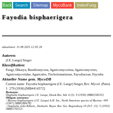
Back
Search
Sitemap
MycoBank
IndexFung
Fayodia bisphaerigera
aktualisiert: 31.08.2025 12:05:26
Autoren:
(J.E. Lange) Singer
Klassifikation:
Fungi, Dikarya, Basidiomycota, Agaricomycotina, Agaricomycetes,
Agaricomycetidae, Agaricales, Tricholomatineae, Fayodiaceae, Fayodia
Aktueller Name gem. MycoDB
Current name: Fayodia bisphaerigera (J.E. Lange) Singer, Rev. Mycol. (Paris)
1: 279 (1936) [MB#414572]
Basionym:
Omphalia bisphaerigera J.E. Lange, Dansk Bot. Ark. 6 (5): 9 (1930) [MB#258535]
Obligate synonyms:
- Mycena bisphaerigera (J.E. Lange) A.H. Sm., North American species of Mycena: 449
(1947) [MB#288478]
- Omphalia rickii Killerm., Denkschr. Bayer. Bot. Ges. Regensburg 19 (N.F. 13): 5 (1933)
[MB#276552]