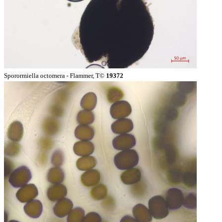
Sporormiella octomera - Flammer, T©
19372