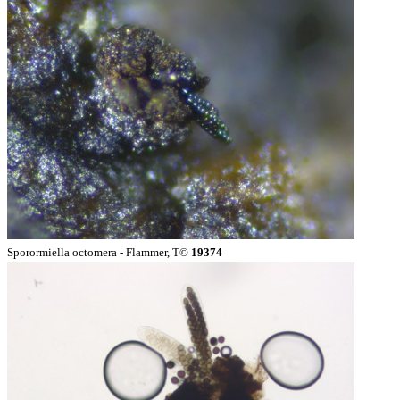
Sporormiella octomera - Flammer, T©
19374