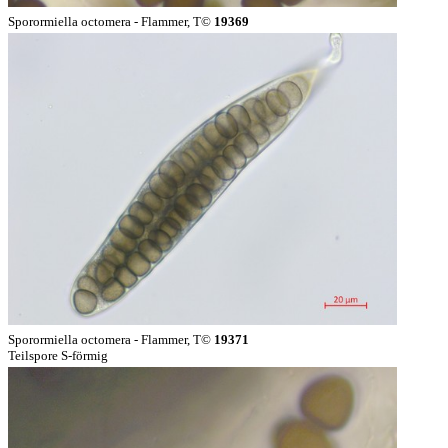
Sporormiella octomera - Flammer, T©
19369
Sporormiella octomera - Flammer, T©
19371
Teilspore S-förmig