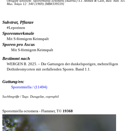
Obligate synonym: Sporormiella octomera (Auersw.) S.I. Ahmed & Cain, Bull. Natl. Sci.
Mus. Tokyo 12: 340 (1969) [MB#339559]
Substrat, Pflanze
#Leporinen
Sporenmerkmale
Mit S-förmigem Keimspalt
Sporen pro Ascus
Mit S-förmigem Keimspalt
Bestimmt nach
WERGEN B. 2025. – Die Gattungen der dunkelsporigen, mehrzelligen
Dothideomyceten mit zerfallenden Sporen. Band 1.1.
Gattung/en:
Sporormiella / (11494)
Suchbegriffe / Tags: Dungpilze, coprophil
Sporormiella octomera - Flammer, T©
19368