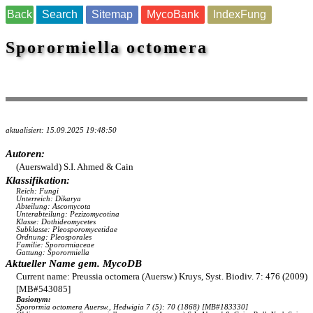
Back
Search
Sitemap
MycoBank
IndexFung
Sporormiella octomera
aktualisiert: 15.09.2025 19:48:50
Autoren:
(Auerswald) S.I. Ahmed & Cain
Klassifikation:
Reich: Fungi
Unterreich: Dikarya
Abteilung: Ascomycota
Unterabteilung: Pezizomycotina
Klasse: Dothideomycetes
Subklasse: Pleosporomycetidae
Ordnung: Pleosporales
Familie: Sporormiaceae
Gattung: Sporormiella
Aktueller Name gem. MycoDB
Current name: Preussia octomera (Auersw.) Kruys, Syst. Biodiv. 7: 476 (2009)
[MB#543085]
Basionym:
Sporormia octomera Auersw., Hedwigia 7 (5): 70 (1868) [MB#183330]