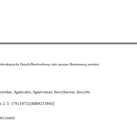
 mikroskopische Details/Beschreibung oder genaue Bestimmung pendent
etidae, Agaricales, Agaricineae, Inocybaceae, Inocybe
er. 2, 5: 179 (1872) [MB#215945]
MB#216060]