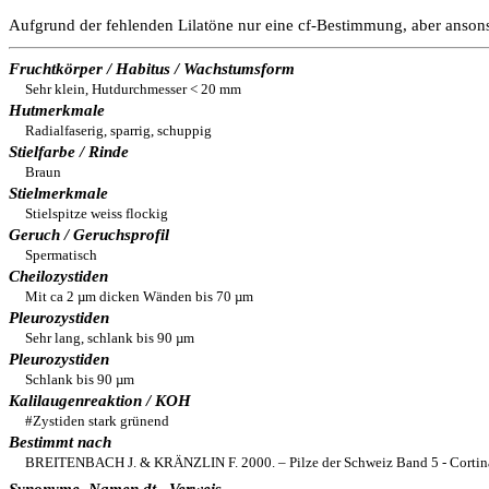
Aufgrund der fehlenden Lilatöne nur eine cf-Bestimmung, aber anso
Fruchtkörper / Habitus / Wachstumsform
Sehr klein, Hutdurchmesser < 20 mm
Hutmerkmale
Radialfaserig, sparrig, schuppig
Stielfarbe / Rinde
Braun
Stielmerkmale
Stielspitze weiss flockig
Geruch / Geruchsprofil
Spermatisch
Cheilozystiden
Mit ca 2 µm dicken Wänden bis 70 µm
Pleurozystiden
Sehr lang, schlank bis 90 µm
Pleurozystiden
Schlank bis 90 µm
Kalilaugenreaktion / KOH
#Zystiden stark grünend
Bestimmt nach
BREITENBACH J. & KRÄNZLIN F. 2000. – Pilze der Schweiz Band 5 - Cortinar