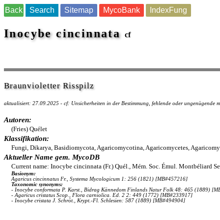
Back
Search
Sitemap
MycoBank
IndexFung
Inocybe cincinnata
cf
Braunvioletter Risspilz
aktualisiert: 27.09.2025 - cf: Unsicherheiten in der Bestimmung, fehlende oder ungenügende
Autoren:
(Fries) Quélet
Klassifikation:
Fungi, Dikarya, Basidiomycota, Agaricomycotina, Agaricomycetes, Agaricomyc
Aktueller Name gem. MycoDB
Current name: Inocybe cincinnata (Fr.) Quél., Mém. Soc. Émul. Montbéliard S
Basionym:
Agaricus cincinnatus Fr., Systema Mycologicum 1: 256 (1821) [MB#457216]
Taxonomic synonyms:
- Inocybe conformata P. Karst., Bidrag Kännedom Finlands Natur Folk 48: 465 (1889) [
- Agaricus cristatus Scop., Flora carniolica. Ed. 2 2: 449 (1772) [MB#233917]
- Inocybe cristata J. Schröt., Krypt.-Fl. Schlesien: 587 (1889) [MB#494904]