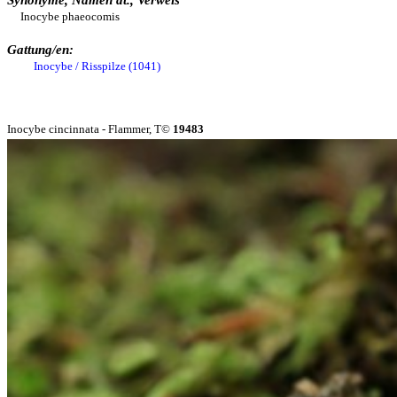
Synonyme, Namen dt., Verweis
Inocybe phaeocomis
Gattung/en:
Inocybe / Risspilze (1041)
Inocybe cincinnata - Flammer, T©
19483