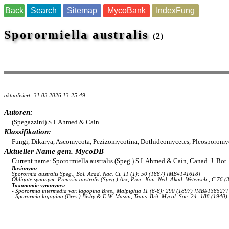
Back
Search
Sitemap
MycoBank
IndexFung
Sporormiella australis
(2)
aktualisiert: 31.03.2026 13:25:49
Autoren:
(Spegazzini) S.I. Ahmed & Cain
Klassifikation:
Fungi, Dikarya, Ascomycota, Pezizomycotina, Dothideomycetes, Pleosporomyce
Aktueller Name gem. MycoDB
Current name: Sporormiella australis (Speg.) S.I. Ahmed & Cain, Canad. J. Bo
Basionym:
Sporormia australis Speg., Bol. Acad. Nac. Ci. 11 (1): 50 (1887) [MB#141618]
Obligate synonym: Preussia australis (Speg.) Arx, Proc. Kon. Ned. Akad. Wetensch., C 76
Taxonomic synonyms:
- Sporormia intermedia var. lagopina Bres., Malpighia 11 (6-8): 290 (1897) [MB#138527]
- Sporormia lagopina (Bres.) Bisby & E.W. Mason, Trans. Brit. Mycol. Soc. 24: 188 (194