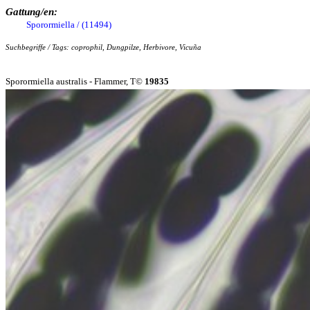
Gattung/en:
Sporormiella / (11494)
Suchbegriffe / Tags: coprophil, Dungpilze, Herbivore, Vicuña
Sporormiella australis - Flammer, T©
19835