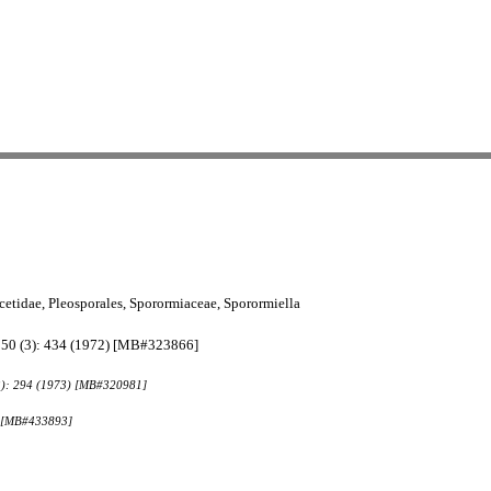
tidae, Pleosporales, Sporormiaceae, Sporormiella
t. 50 (3): 434 (1972) [MB#323866]
 (3): 294 (1973) [MB#320981]
0) [MB#433893]