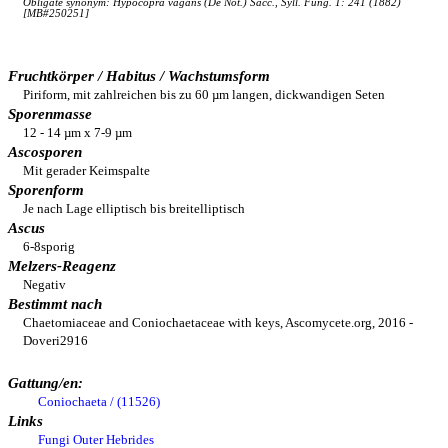
Obligate synonym: Hypocopra vagans (De Not.) Sacc., Syll. Fung. 1: 241 (1882)
[MB#250251]
Fruchtkörper / Habitus / Wachstumsform
Piriform, mit zahlreichen bis zu 60 µm langen, dickwandigen Seten
Sporenmasse
12 - 14 µm x 7-9 µm
Ascosporen
Mit gerader Keimspalte
Sporenform
Je nach Lage elliptisch bis breitelliptisch
Ascus
6-8sporig
Melzers-Reagenz
Negativ
Bestimmt nach
Chaetomiaceae and Coniochaetaceae with keys, Ascomycete.org, 2016 -
Doveri2916
Gattung/en:
Coniochaeta / (11526)
Links
Fungi Outer Hebrides