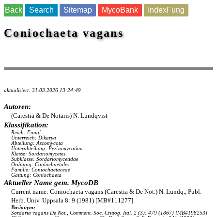
Back
Search
Sitemap
MycoBank
IndexFung
Coniochaeta vagans
aktualisiert: 31.03.2026 13:24:49
Autoren:
(Carestia & De Notaris) N. Lundqvist
Klassifikation:
Reich: Fungi
Unterreich: Dikarya
Abteilung: Ascomycota
Unterabteilung: Pezizomycotina
Klasse: Sordariomycetes
Subklasse: Sordariomycetidae
Ordnung: Coniochaetales
Familie: Coniochaetaceae
Gattung: Coniochaeta
Aktueller Name gem. MycoDB
Current name: Coniochaeta vagans (Carestia & De Not.) N. Lundq., Publ.
Herb. Univ. Uppsala 8: 9 (1981) [MB#111277]
Basionym:
Sordaria vagans De Not., Comment. Soc. Crittog. Ital. 2 (3): 479 (1867) [MB#198253]