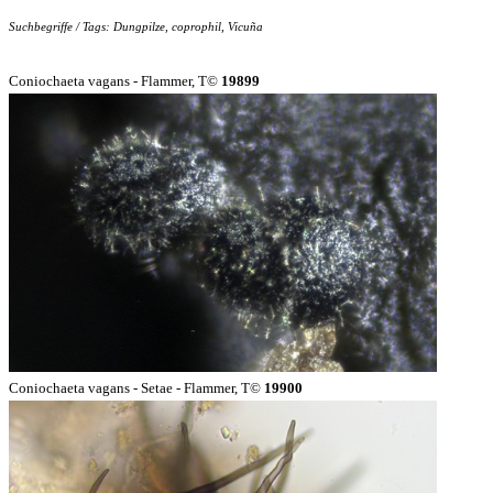
Suchbegriffe / Tags: Dungpilze, coprophil, Vicuña
Coniochaeta vagans - Flammer, T©
19899
Coniochaeta vagans - Setae - Flammer, T©
19900