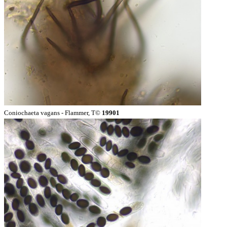
Coniochaeta vagans - Flammer, T©
19901