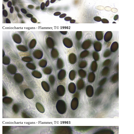
Coniochaeta vagans - Flammer, T©
19902
Coniochaeta vagans - Flammer, T©
19903