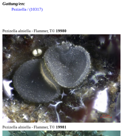
Gattung/en:
Pezizella / (10317)
Pezizella alniella - Flammer, T©
19980
Pezizella alniella - Flammer, T©
19981