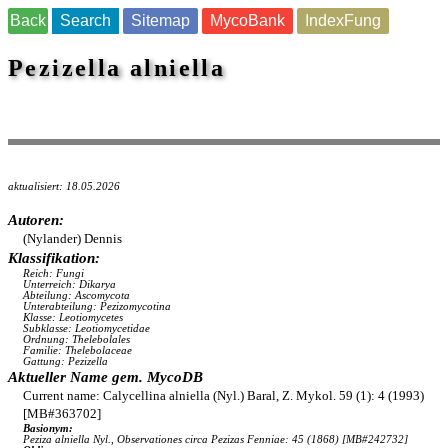
Back
Search
Sitemap
MycoBank
IndexFung
Pezizella alniella
aktualisiert: 18.05.2026
Autoren:
(Nylander) Dennis
Klassifikation:
Reich: Fungi
Unterreich: Dikarya
Abteilung: Ascomycota
Unterabteilung: Pezizomycotina
Klasse: Leotiomycetes
Subklasse: Leotiomycetidae
Ordnung: Thelebolales
Familie: Thelebolaceae
Gattung: Pezizella
Aktueller Name gem. MycoDB
Current name: Calycellina alniella (Nyl.) Baral, Z. Mykol. 59 (1): 4 (1993)
[MB#363702]
Basionym:
Peziza alniella Nyl., Observationes circa Pezizas Fenniae: 45 (1868) [MB#242732]