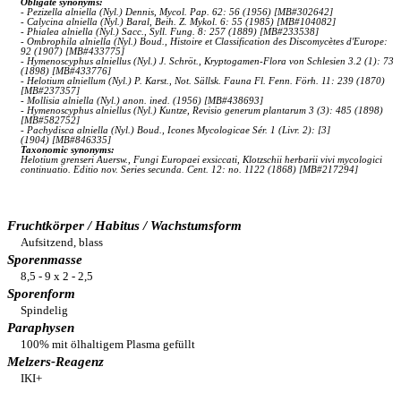
Obligate synonyms:
- Pezizella alniella (Nyl.) Dennis, Mycol. Pap. 62: 56 (1956) [MB#302642]
- Calycina alniella (Nyl.) Baral, Beih. Z. Mykol. 6: 55 (1985) [MB#104082]
- Phialea alniella (Nyl.) Sacc., Syll. Fung. 8: 257 (1889) [MB#233538]
- Ombrophila alniella (Nyl.) Boud., Histoire et Classification des Discomycètes d'Europe:
92 (1907) [MB#433775]
- Hymenoscyphus alniellus (Nyl.) J. Schröt., Kryptogamen-Flora von Schlesien 3.2 (1): 73
(1898) [MB#433776]
- Helotium alniellum (Nyl.) P. Karst., Not. Sällsk. Fauna Fl. Fenn. Förh. 11: 239 (1870)
[MB#237357]
- Mollisia alniella (Nyl.) anon. ined. (1956) [MB#438693]
- Hymenoscyphus alniellus (Nyl.) Kuntze, Revisio generum plantarum 3 (3): 485 (1898)
[MB#582752]
- Pachydisca alniella (Nyl.) Boud., Icones Mycologicae Sér. 1 (Livr. 2): [3]
(1904) [MB#846335]
Taxonomic synonyms:
Helotium grenseri Auersw., Fungi Europaei exsiccati, Klotzschii herbarii vivi mycologici
continuatio. Editio nov. Series secunda. Cent. 12: no. 1122 (1868) [MB#217294]
Fruchtkörper / Habitus / Wachstumsform
Aufsitzend, blass
Sporenmasse
8,5 - 9 x 2 - 2,5
Sporenform
Spindelig
Paraphysen
100% mit ölhaltigem Plasma gefüllt
Melzers-Reagenz
IKI+