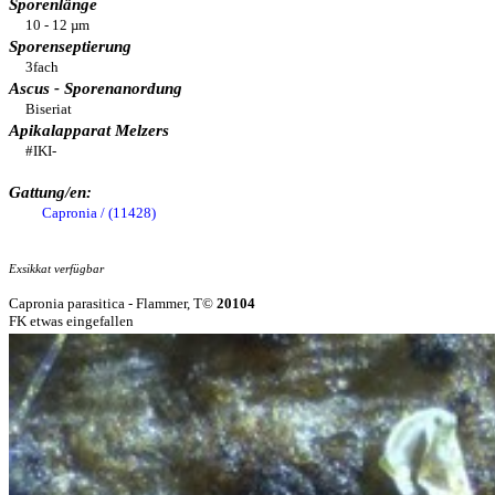
Sporenlänge
10 - 12 µm
Sporenseptierung
3fach
Ascus - Sporenanordung
Biseriat
Apikalapparat Melzers
#IKI-
Gattung/en:
Capronia / (11428)
Exsikkat verfügbar
Capronia parasitica - Flammer, T©
20104
FK etwas eingefallen