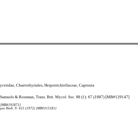
etidae, Chaetothyriales, Herpotrichiellaceae, Capronia
her, Samuels & Rossman, Trans. Brit. Mycol. Soc. 88 (1): 67 (1987) [MB#129147]
0) [MB#192871]
chigan Herb. 9: 615 (1972) [MB#315181]