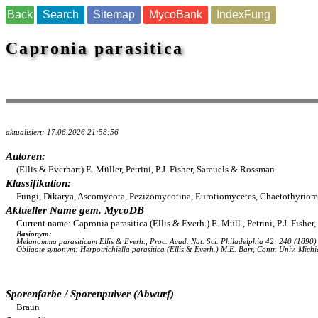
Back
Search
Sitemap
MycoBank
IndexFung
Capronia parasitica
aktualisiert: 17.06.2026 21:58:56
Autoren:
(Ellis & Everhart) E. Müller, Petrini, P.J. Fisher, Samuels & Rossman
Klassifikation:
Fungi, Dikarya, Ascomycota, Pezizomycotina, Eurotiomycetes, Chaetothyriomyc
Aktueller Name gem. MycoDB
Current name: Capronia parasitica (Ellis & Everh.) E. Müll., Petrini, P.J. Fis
Basionym:
Melanomma parasiticum Ellis & Everh., Proc. Acad. Nat. Sci. Philadelphia 42: 240 (189
Obligate synonym: Herpotrichiella parasitica (Ellis & Everh.) M.E. Barr, Contr. Univ. Mi
Sporenfarbe / Sporenpulver (Abwurf)
Braun