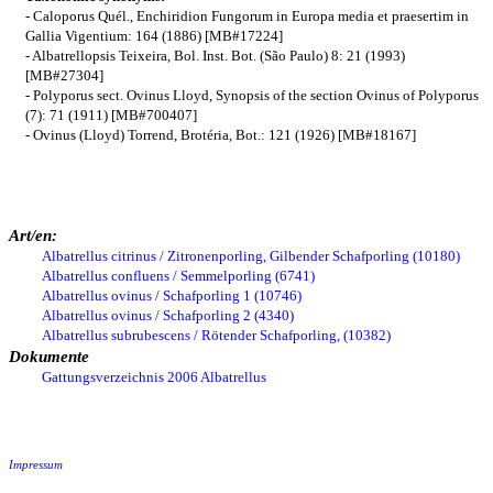
- Caloporus Quél., Enchiridion Fungorum in Europa media et praesertim in
Gallia Vigentium: 164 (1886) [MB#17224]
- Albatrellopsis Teixeira, Bol. Inst. Bot. (São Paulo) 8: 21 (1993)
[MB#27304]
- Polyporus sect. Ovinus Lloyd, Synopsis of the section Ovinus of Polyporus
(7): 71 (1911) [MB#700407]
- Ovinus (Lloyd) Torrend, Brotéria, Bot.: 121 (1926) [MB#18167]
Art/en:
Albatrellus citrinus / Zitronenporling, Gilbender Schafporling (10180)
Albatrellus confluens / Semmelporling (6741)
Albatrellus ovinus / Schafporling 1 (10746)
Albatrellus ovinus / Schafporling 2 (4340)
Albatrellus subrubescens / Rötender Schafporling, (10382)
Dokumente
Gattungsverzeichnis 2006 Albatrellus
Impressum