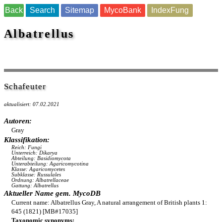
Back
Search
Sitemap
MycoBank
IndexFung
Albatrellus
Schafeuter
aktualisiert: 07.02.2021
Autoren:
Gray
Klassifikation:
Reich: Fungi
Unterreich: Dikarya
Abteilung: Basidiomycota
Unterabteilung: Agaricomycotina
Klasse: Agaricomycetes
Subklasse: Russulales
Ordnung: Albatrellaceae
Gattung: Albatrellus
Aktueller Name gem. MycoDB
Current name: Albatrellus Gray, A natural arrangement of British plants 1:
645 (1821) [MB#17035]
Taxonomic synonyms: