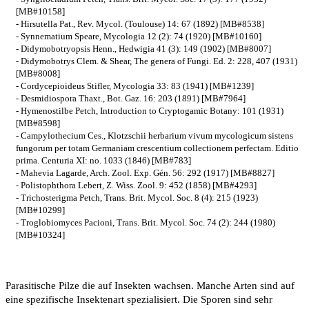
[MB#10158]
- Hirsutella Pat., Rev. Mycol. (Toulouse) 14: 67 (1892) [MB#8538]
- Synnematium Speare, Mycologia 12 (2): 74 (1920) [MB#10160]
- Didymobotryopsis Henn., Hedwigia 41 (3): 149 (1902) [MB#8007]
- Didymobotrys Clem. & Shear, The genera of Fungi. Ed. 2: 228, 407 (1931)
[MB#8008]
- Cordycepioideus Stifler, Mycologia 33: 83 (1941) [MB#1239]
- Desmidiospora Thaxt., Bot. Gaz. 16: 203 (1891) [MB#7964]
- Hymenostilbe Petch, Introduction to Cryptogamic Botany: 101 (1931)
[MB#8598]
- Campylothecium Ces., Klotzschii herbarium vivum mycologicum sistens
fungorum per totam Germaniam crescentium collectionem perfectam. Editio
prima. Centuria XI: no. 1033 (1846) [MB#783]
- Mahevia Lagarde, Arch. Zool. Exp. Gén. 56: 292 (1917) [MB#8827]
- Polistophthora Lebert, Z. Wiss. Zool. 9: 452 (1858) [MB#4293]
- Trichosterigma Petch, Trans. Brit. Mycol. Soc. 8 (4): 215 (1923)
[MB#10299]
- Troglobiomyces Pacioni, Trans. Brit. Mycol. Soc. 74 (2): 244 (1980)
[MB#10324]
Parasitische Pilze die auf Insekten wachsen. Manche Arten sind auf
eine spezifische Insektenart spezialisiert. Die Sporen sind sehr