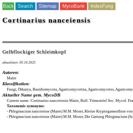
Back
Search
Sitemap
MycoBank
IndexFung
Cortinarius nanceiensis
Gelbflockiger Schleimkopf
aktualisiert: 05.10.2025
Autoren:
Maire
Klassifikation:
Fungi, Dikarya, Basidiomycota, Agaricomycotina, Agaricomycetes, Agaricomycet
Aktueller Name gem. MycoDB
Current name: Cortinarius nanceiensis Maire, Bull. Trimestriel Soc. Mycol. 
Taxonomic synonyms:
- Phlegmacium nanceiense (Maire) M.M. Moser, Kleine Kryptogamenflora von 
- Phlegmacium nanceiense (Maire) M.M. Moser, Die Gattung Phlegmacium (Sc