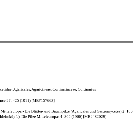
idae, Agaricales, Agaricineae, Cortinariaceae, Cortinarius
France 27: 425 (1911) [MB#157663]
Mitteleuropa - Die Blätter- und Bauchpilze (Agaricales und Gastromycetes) 2: 1
hleimköpfe). Die Pilze Mitteleuropas 4: 306 (1960) [MB#482029]