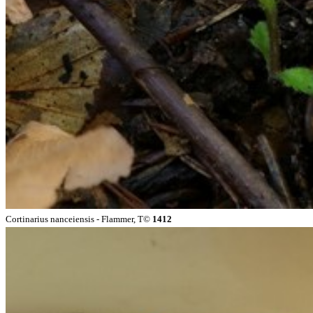
Cortinarius nanceiensis - Flammer, T©
1412