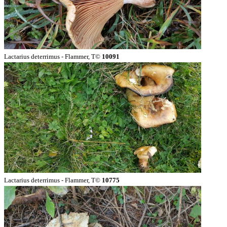
Lactarius deterrimus - Flammer, T©
10091
Lactarius deterrimus - Flammer, T©
10775