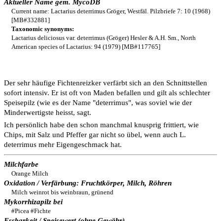
Aktueller Name gem. MycoDB
Current name: Lactarius deterrimus Gröger, Westfäl. Pilzbriefe 7: 10 (1968)
[MB#332881]
Taxonomic synonyms:
Lactarius deliciosus var. deterrimus (Gröger) Hesler & A.H. Sm., North
American species of Lactarius: 94 (1979) [MB#117765]
Der sehr häufige Fichtenreizker verfärbt sich an den Schnittstellen
sofort intensiv. Er ist oft von Maden befallen und gilt als schlechter
Speisepilz (wie es der Name "deterrimus", was soviel wie der
Minderwertigste heisst, sagt.
Ich persönlich habe den schon manchmal knusprig frittiert, wie
Chips, mit Salz und Pfeffer gar nicht so übel, wenn auch L.
deterrimus mehr Eigengeschmack hat.
Milchfarbe
Orange Milch
Oxidation / Verfärbung: Fruchtkörper, Milch, Röhren
Milch weinrot bis weinbraun, grünend
Mykorrhizapilz bei
#Picea #Fichte
Essbarkeit / Speisewert (ohne Gewähr)