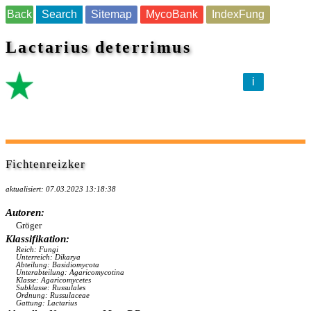
Back
Search
Sitemap
MycoBank
IndexFung
Lactarius deterrimus
i
Fichtenreizker
aktualisiert: 07.03.2023 13:18:38
Autoren:
Gröger
Klassifikation:
Reich: Fungi
Unterreich: Dikarya
Abteilung: Basidiomycota
Unterabteilung: Agaricomycotina
Klasse: Agaricomycetes
Subklasse: Russulales
Ordnung: Russulaceae
Gattung: Lactarius