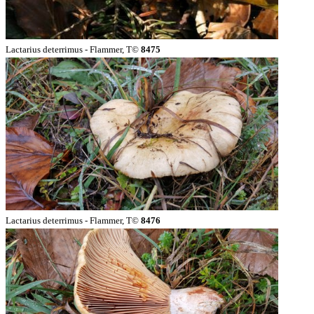
Lactarius deterrimus - Flammer, T©
8475
Lactarius deterrimus - Flammer, T©
8476