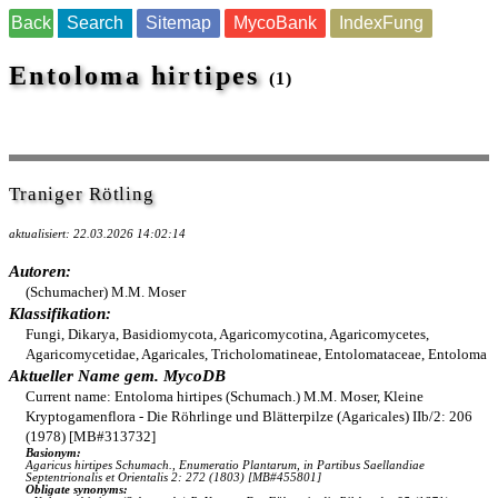
Back
Search
Sitemap
MycoBank
IndexFung
Entoloma hirtipes
(1)
Traniger Rötling
aktualisiert: 22.03.2026 14:02:14
Autoren:
(Schumacher) M.M. Moser
Klassifikation:
Fungi, Dikarya, Basidiomycota, Agaricomycotina, Agaricomycetes,
Agaricomycetidae, Agaricales, Tricholomatineae, Entolomataceae, Entoloma
Aktueller Name gem. MycoDB
Current name: Entoloma hirtipes (Schumach.) M.M. Moser, Kleine
Kryptogamenflora - Die Röhrlinge und Blätterpilze (Agaricales) IIb/2: 206
(1978) [MB#313732]
Basionym:
Agaricus hirtipes Schumach., Enumeratio Plantarum, in Partibus Saellandiae
Septentrionalis et Orientalis 2: 272 (1803) [MB#455801]
Obligate synonyms: