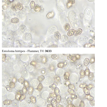
Entoloma hirtipes - Flammer, T©
3633