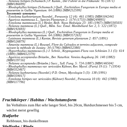
- Nolanea hirtipes (Schumach.) P. Kumm., Der Führer in die Pilzkunde: 95 (1871)
[MB#186699]
- Rhodophyllus hirtipes (Schumach.) Quél., Enchiridion Fungorum in Europa media et
praesertim in Gallia Vigentium: 64 (1886) [MB#252599]
Taxonomic synonyms:
- Entoloma kuehnerianum Noordel., Persoonia 12 (4): 461 (1985) [MB#104244]
- Agaricus mammosus L., Species Plantarum 2: 1174 (1753) [MB#249895]
- Entoloma mammosum (L.) Hesler, Beih. Nova Hedwigia 23: 185 (1967) [MB#330503]
- Nolanea mammosa (L.) Quél., Mém. Soc. Émul. Montbéliard Ser. 2, 5: 122 (1872)
[MB#192693]
- Rhodophyllus mammosus (L.) Quél., Enchiridion Fungorum in Europa media et
praesertim in Gallia Vigentium: 64 (1886) [MB#357263]
- Latzinaea mammosa (L.) Kuntze, Revisio generum plantarum 2: 857 (1891)
[MB#526879]
- Amanita mammosa (L.) Roussel, Flore du Calvados et terreins adjacents, composée
suivant la méthode de Jussieu: 34 (1796) [MB#652380]
- Hyporrhodius mammosus (L.) J. Schröt., Kryptogamen-Flora von Schlesien 3.1 (5): 614
(1889) [MB#652379]
- Agaricus acceptandus Britzelm., Ber. Naturhist. Vereins Augsburg 26: 140 (1882)
[MB#119716]
- Nolanea acceptanda (Britzelm.) Sacc., Syll. Fung. 5: 724 (1887) [MB#146504]
- Rhodophyllus mammosus var. sericoides Kühner, Rev. Mycol. (Paris) 19 (1): 7 (1954)
[MB#352467]
- Nolanea kuehneriana (Noordel.) P.D. Orton, Mycologist 5 (3): 138 (1991)
[MB#359017]
- Entoloma hirtipes var. sericoides (Kühner) Noordel., Persoonia 10 (4): 442 (1980)
[MB#117796]
Fruchtkörper / Habitus / Wachstumsform
Im Verhältnis zum Hut sehr langer Stiel, bis 20cm, Hutdurchmesser bis 5 cm,
wächst meist gesellig
Hutfarbe
Rehbraun, bis dunkelbraun
Stielfarbe / Rinde