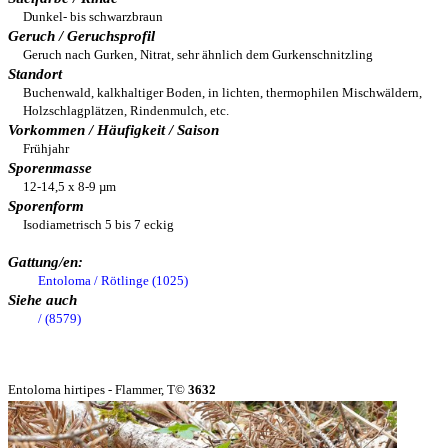
Dunkel- bis schwarzbraun
Geruch / Geruchsprofil
Geruch nach Gurken, Nitrat, sehr ähnlich dem Gurkenschnitzling
Standort
Buchenwald, kalkhaltiger Boden, in lichten, thermophilen Mischwäldern,
Holzschlagplätzen, Rindenmulch, etc.
Vorkommen / Häufigkeit / Saison
Frühjahr
Sporenmasse
12-14,5 x 8-9 µm
Sporenform
Isodiametrisch 5 bis 7 eckig
Gattung/en:
Entoloma / Rötlinge (1025)
Siehe auch
/ (8579)
Entoloma hirtipes - Flammer, T©
3632