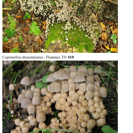
Coprinellus disseminatus - Flammer, T©
419