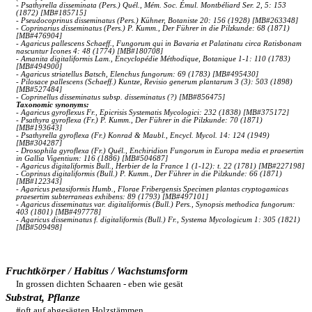
- Psathyrella disseminata (Pers.) Quél., Mém. Soc. Émul. Montbéliard Ser. 2, 5: 153
(1872) [MB#185715]
- Pseudocoprinus disseminatus (Pers.) Kühner, Botaniste 20: 156 (1928) [MB#263348]
- Coprinarius disseminatus (Pers.) P. Kumm., Der Führer in die Pilzkunde: 68 (1871)
[MB#476904]
- Agaricus pallescens Schaeff., Fungorum qui in Bavaria et Palatinatu circa Ratisbonam
nascuntur Icones 4: 48 (1774) [MB#180708]
- Amanita digitaliformis Lam., Encyclopédie Méthodique, Botanique 1-1: 110 (1783)
[MB#494900]
- Agaricus striatellus Batsch, Elenchus fungorum: 69 (1783) [MB#495430]
- Pilosace pallescens (Schaeff.) Kuntze, Revisio generum plantarum 3 (3): 503 (1898)
[MB#527484]
- Coprinellus disseminatus subsp. disseminatus (?) [MB#856475]
Taxonomic synonyms:
- Agaricus gyroflexus Fr., Epicrisis Systematis Mycologici: 232 (1838) [MB#375172]
- Psathyra gyroflexa (Fr.) P. Kumm., Der Führer in die Pilzkunde: 70 (1871)
[MB#193643]
- Psathyrella gyroflexa (Fr.) Konrad & Maubl., Encycl. Mycol. 14: 124 (1949)
[MB#304287]
- Drosophila gyroflexa (Fr.) Quél., Enchiridion Fungorum in Europa media et praesertim
in Gallia Vigentium: 116 (1886) [MB#504687]
- Agaricus digitaliformis Bull., Herbier de la France 1 (1-12): t. 22 (1781) [MB#227198]
- Coprinus digitaliformis (Bull.) P. Kumm., Der Führer in die Pilzkunde: 66 (1871)
[MB#122343]
- Agaricus petasiformis Humb., Florae Fribergensis Specimen plantas cryptogamicas
praesertim subterraneas exhibens: 89 (1793) [MB#497101]
- Agaricus disseminatus var. digitaliformis (Bull.) Pers., Synopsis methodica fungorum:
403 (1801) [MB#497778]
- Agaricus disseminatus f. digitaliformis (Bull.) Fr., Systema Mycologicum 1: 305 (1821)
[MB#509498]
Fruchtkörper / Habitus / Wachstumsform
In grossen dichten Schaaren - eben wie gesät
Substrat, Pflanze
#oft auf abgesägten Holzstämmen