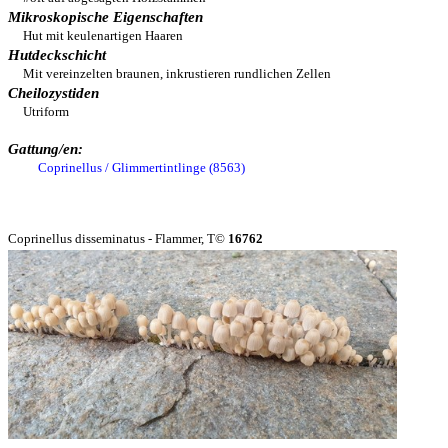
Mikroskopische Eigenschaften
Hut mit keulenartigen Haaren
Hutdeckschicht
Mit vereinzelten braunen, inkrustieren rundlichen Zellen
Cheilozystiden
Utriform
Gattung/en:
Coprinellus / Glimmertintlinge (8563)
Coprinellus disseminatus - Flammer, T©
16762