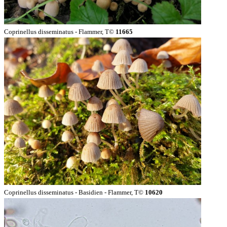
Coprinellus disseminatus - Flammer, T©
11665
Coprinellus disseminatus - Basidien - Flammer, T©
10620