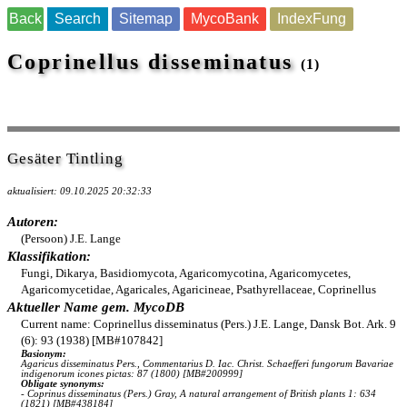
Back
Search
Sitemap
MycoBank
IndexFung
Coprinellus disseminatus
(1)
Gesäter Tintling
aktualisiert: 09.10.2025 20:32:33
Autoren:
(Persoon) J.E. Lange
Klassifikation:
Fungi, Dikarya, Basidiomycota, Agaricomycotina, Agaricomycetes,
Agaricomycetidae, Agaricales, Agaricineae, Psathyrellaceae, Coprinellus
Aktueller Name gem. MycoDB
Current name: Coprinellus disseminatus (Pers.) J.E. Lange, Dansk Bot. Ark. 9
(6): 93 (1938) [MB#107842]
Basionym:
Agaricus disseminatus Pers., Commentarius D. Iac. Christ. Schaefferi fungorum Bavariae
indigenorum icones pictas: 87 (1800) [MB#200999]
Obligate synonyms:
- Coprinus disseminatus (Pers.) Gray, A natural arrangement of British plants 1: 634
(1821) [MB#438184]