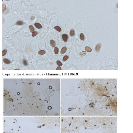
Coprinellus disseminatus - Flammer, T©
10619