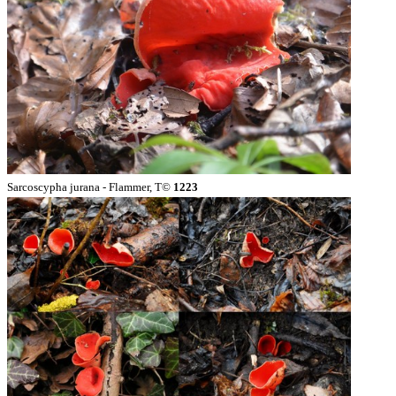
Sarcoscypha jurana - Flammer, T©
1223