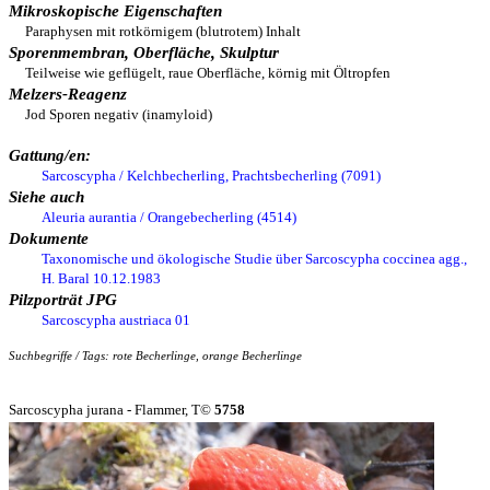
Mikroskopische Eigenschaften
Paraphysen mit rotkörnigem (blutrotem) Inhalt
Sporenmembran, Oberfläche, Skulptur
Teilweise wie geflügelt, raue Oberfläche, körnig mit Öltropfen
Melzers-Reagenz
Jod Sporen negativ (inamyloid)
Gattung/en:
Sarcoscypha / Kelchbecherling, Prachtsbecherling (7091)
Siehe auch
Aleuria aurantia / Orangebecherling (4514)
Dokumente
Taxonomische und ökologische Studie über Sarcoscypha coccinea agg.,
H. Baral 10.12.1983
Pilzporträt JPG
Sarcoscypha austriaca 01
Suchbegriffe / Tags: rote Becherlinge, orange Becherlinge
Sarcoscypha jurana - Flammer, T©
5758