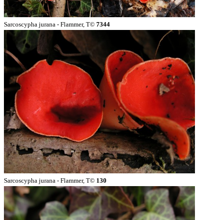
Sarcoscypha jurana - Flammer, T©
7344
Sarcoscypha jurana - Flammer, T©
130