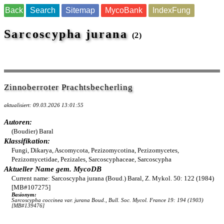
Back
Search
Sitemap
MycoBank
IndexFung
Sarcoscypha jurana
(2)
Zinnoberroter Prachtsbecherling
aktualisiert: 09.03.2026 13:01:55
Autoren:
(Boudier) Baral
Klassifikation:
Fungi, Dikarya, Ascomycota, Pezizomycotina, Pezizomycetes,
Pezizomycetidae, Pezizales, Sarcoscyphaceae, Sarcoscypha
Aktueller Name gem. MycoDB
Current name: Sarcoscypha jurana (Boud.) Baral, Z. Mykol. 50: 122 (1984)
[MB#107275]
Basionym:
Sarcoscypha coccinea var. jurana Boud., Bull. Soc. Mycol. France 19: 194 (1903)
[MB#139476]