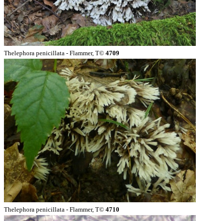
Thelephora penicillata - Flammer, T©
4709
Thelephora penicillata - Flammer, T©
4710