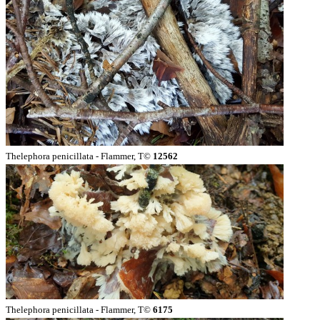
Thelephora penicillata - Flammer, T©
12562
Thelephora penicillata - Flammer, T©
6175