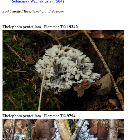
Sebacina / Wachskruste (7504)
Suchbegriffe / Tags: Telephora, Erdwarzen
Thelephora penicillata - Flammer, T©
19340
Thelephora penicillata - Flammer, T©
9794