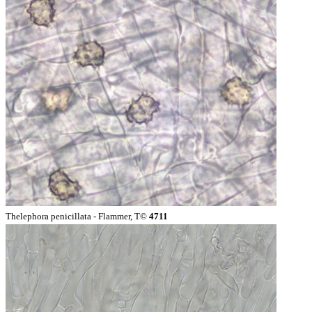
Thelephora penicillata - Flammer, T©
4711