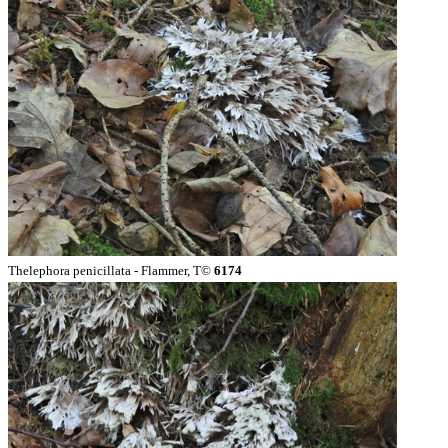
Thelephora penicillata - Flammer, T©
6174