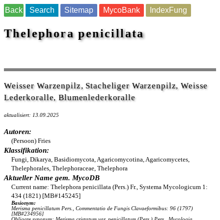
Back
Search
Sitemap
MycoBank
IndexFung
Thelephora penicillata
Weisser Warzenpilz, Stacheliger Warzenpilz, Weisse
Lederkoralle, Blumenlederkoralle
aktualisiert: 13.09.2025
Autoren:
(Persoon) Fries
Klassifikation:
Fungi, Dikarya, Basidiomycota, Agaricomycotina, Agaricomycetes,
Thelephorales, Thelephoraceae, Thelephora
Aktueller Name gem. MycoDB
Current name: Thelephora penicillata (Pers.) Fr., Systema Mycologicum 1:
434 (1821) [MB#145245]
Basionym:
Merisma penicillatum Pers., Commentatio de Fungis Clavaeformibus: 96 (1797)
[MB#234956]
Obligate synonym: Merisma cristatum var. penicillatum (Pers.) Pers., Mycologia