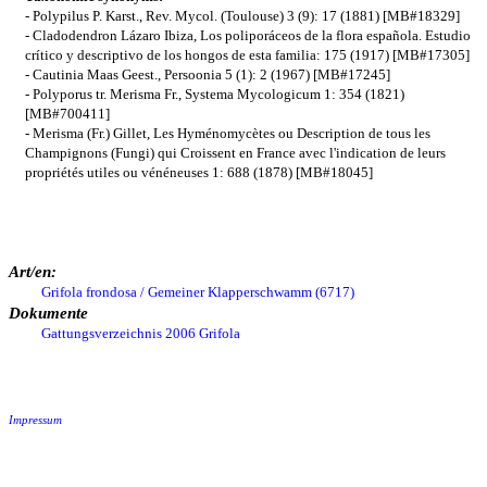
- Polypilus P. Karst., Rev. Mycol. (Toulouse) 3 (9): 17 (1881) [MB#18329]
- Cladodendron Lázaro Ibiza, Los poliporáceos de la flora española. Estudio
crítico y descriptivo de los hongos de esta familia: 175 (1917) [MB#17305]
- Cautinia Maas Geest., Persoonia 5 (1): 2 (1967) [MB#17245]
- Polyporus tr. Merisma Fr., Systema Mycologicum 1: 354 (1821)
[MB#700411]
- Merisma (Fr.) Gillet, Les Hyménomycètes ou Description de tous les
Champignons (Fungi) qui Croissent en France avec l'indication de leurs
propriétés utiles ou vénéneuses 1: 688 (1878) [MB#18045]
Art/en:
Grifola frondosa / Gemeiner Klapperschwamm (6717)
Dokumente
Gattungsverzeichnis 2006 Grifola
Impressum