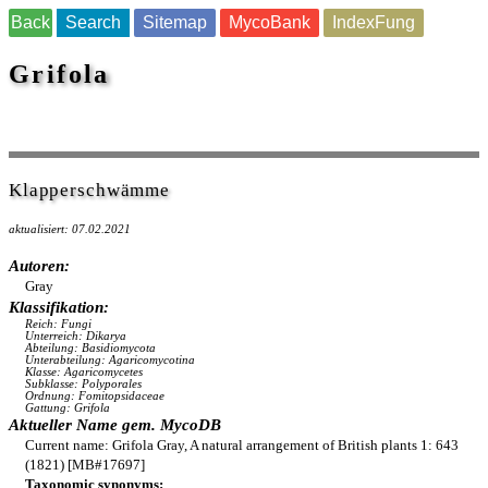
Back
Search
Sitemap
MycoBank
IndexFung
Grifola
Klapperschwämme
aktualisiert: 07.02.2021
Autoren:
Gray
Klassifikation:
Reich: Fungi
Unterreich: Dikarya
Abteilung: Basidiomycota
Unterabteilung: Agaricomycotina
Klasse: Agaricomycetes
Subklasse: Polyporales
Ordnung: Fomitopsidaceae
Gattung: Grifola
Aktueller Name gem. MycoDB
Current name: Grifola Gray, A natural arrangement of British plants 1: 643
(1821) [MB#17697]
Taxonomic synonyms: